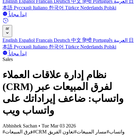
日
العربية
Português
हिन्दी
中文
Deutsch
Français
Español
English
本語
Русский
Italiano
한국어
Türkçe
Nederlands
Polski
ابدأ مجاناً
ar
日
العربية
Português
हिन्दी
中文
Deutsch
Français
Español
English
本語
Русский
Italiano
한국어
Türkçe
Nederlands
Polski
ابدأ مجاناً
Sales
نظام إدارة علاقات العملاء
(CRM) لفرق المبيعات عبر
واتساب: ضاعف إيراداتك على
واتساب ويب
Abhishek Sachan
•
Tue Mar 03 2026
#CRM واتساب
#مسار المبيعات
#تعاون الفريق
#فرق المبيعات