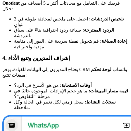
فريقك على التعامل مع محادثات أكثر بـ 5 أضعاف من
Quotient
خلال:
تلخيص الدردشات:
احصل على ملخص لمحادثة طويلة في 3
ثوانٍ.
الردود المقترحة:
صياغة ردود احترافية بناءً على سياق
الدردشة.
إعادة الصياغة:
قم بتحويل نقطة سريعة على الفور إلى متابعة
مهذبة واحترافية.
4. إشراف المديرين وتتبع الأداء
يحتاج المديرون إلى البيانات للقيادة. يوفر CRM واتساب
لوحة تحكم
تتتبع:
مبيعات
أوقات الاستجابة:
من هو الأسرع في الرد؟
قيمة مسار المبيعات:
ما هو حجم الإيرادات الموجودة حاليًا في
مرحلة “التفاوض”؟
سجلات النشاط:
سجل زمني لكل تغيير في الحالة وكل
ملاحظة.