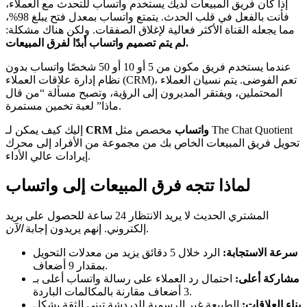
إذا كان فريق المبيعات لديك يستخدم واتساب للتحدث مع العملاء،
فأنت بالفعل في قلب الحدث. يتمتع واتساب بمعدل فتح يبلغ 98%،
مما يجعله القناة الأكثر فعالية لإغلاق الصفقات. ولكن هناك مشكلة:
لم يتم تصميم واتساب أبدًا لفرق المبيعات.
عندما يستخدم فريق مكون من 5 أو 10 أو 50 شخصًا واتساب بدون
نظام إدارة علاقات العملاء (CRM)، تعم الفوضى. يتم نسيان العملاء
المحتملين، ويفتقر المديرون إلى الرؤية، وتصبح مسألة “من قال
ماذا” لعبة تخمين مستمرة.
CRM واتساب
مخصص مثل The Chat Quotient
إليك كيف يمكن لـ
تحويل فريق المبيعات الخاص بك من مجموعة من الأفراد إلى محرك
إيرادات عالي الأداء.
لماذا تتجه فرق المبيعات إلى واتساب
المشتري الحديث لا يريد الانتظار 24 ساعة للحصول على بريد
.
إلكتروني. إنهم يريدون إجابة
الآن
سرعة الاستجابة:
الرد خلال 5 دقائق يزيد من معدلات التحويل
بمقدار 9 أضعاف.
مشاركة أعلى:
احتمال رد العملاء على رسالة واتساب أعلى بـ
3 أضعاف مقارنة بالمكالمات الباردة.
بناء العلاقات:
الطبيعة غير الرسمية للدردشة تبني الثقة بشكل