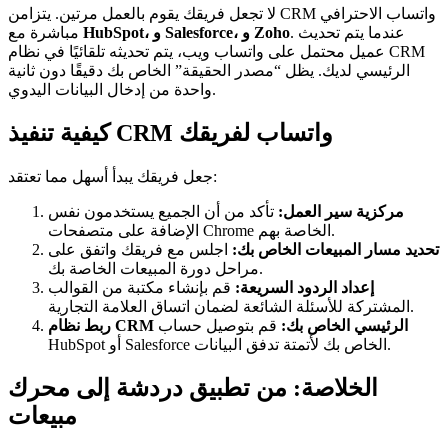
لا تجعل فريقك يقوم بالعمل مرتين. يتزامن CRM واتساب الاحترافي
. عندما يتم تحديث
HubSpot، و Salesforce، و Zoho
مباشرة مع
عميل محتمل على واتساب ويب، يتم تحديثه تلقائيًا في نظام CRM
الرئيسي لديك. يظل “مصدر الحقيقة” الخاص بك دقيقًا دون ثانية
واحدة من إدخال البيانات اليدوي.
كيفية تنفيذ CRM واتساب لفريقك
جعل فريقك يبدأ أسهل مما تعتقد:
مركزية سير العمل:
تأكد من أن الجميع يستخدمون نفس
الإضافة على متصفحات Chrome الخاصة بهم.
تحديد مسار المبيعات الخاص بك:
اجلس مع فريقك واتفق على
مراحل دورة المبيعات الخاصة بك.
إعداد الردود السريعة:
قم بإنشاء مكتبة من القوالب
المشتركة للأسئلة الشائعة لضمان اتساق العلامة التجارية.
ربط نظام CRM الرئيسي الخاص بك:
قم بتوصيل حساب
HubSpot أو Salesforce الخاص بك لأتمتة تدفق البيانات.
الخلاصة: من تطبيق دردشة إلى محرك
مبيعات