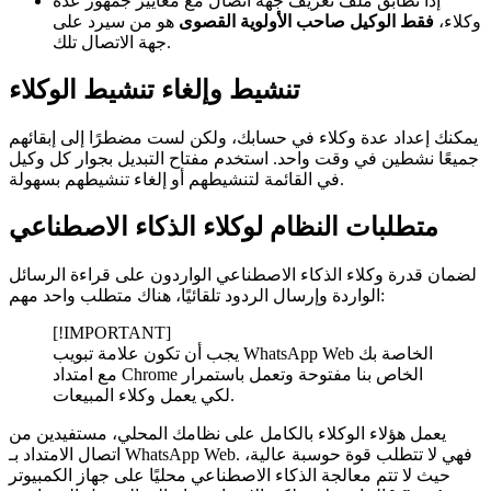
إذا تطابق ملف تعريف جهة اتصال مع معايير جمهور عدة
وكلاء،
فقط الوكيل صاحب الأولوية القصوى
هو من سيرد على
جهة الاتصال تلك.
تنشيط وإلغاء تنشيط الوكلاء
يمكنك إعداد عدة وكلاء في حسابك، ولكن لست مضطرًا إلى إبقائهم
جميعًا نشطين في وقت واحد. استخدم مفتاح التبديل بجوار كل وكيل
في القائمة لتنشيطهم أو إلغاء تنشيطهم بسهولة.
متطلبات النظام لوكلاء الذكاء الاصطناعي
لضمان قدرة وكلاء الذكاء الاصطناعي الواردون على قراءة الرسائل
الواردة وإرسال الردود تلقائيًا، هناك متطلب واحد مهم:
[!IMPORTANT]
يجب أن تكون علامة تبويب WhatsApp Web الخاصة بك
مع امتداد Chrome الخاص بنا مفتوحة وتعمل باستمرار
لكي يعمل وكلاء المبيعات.
يعمل هؤلاء الوكلاء بالكامل على نظامك المحلي، مستفيدين من
اتصال الامتداد بـ WhatsApp Web. فهي لا تتطلب قوة حوسبة عالية،
حيث لا تتم معالجة الذكاء الاصطناعي محليًا على جهاز الكمبيوتر