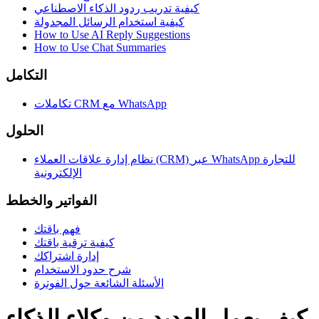
كيفية تدريب ردود الذكاء الاصطناعي
كيفية استخدام الرسائل المجدولة
How to Use AI Reply Suggestions
How to Use Chat Summaries
التكامل
تكاملات CRM مع WhatsApp
الحلول
نظام إدارة علاقات العملاء (CRM) عبر WhatsApp للتجارة
الإلكترونية
الفواتير والخطط
فهم باقتك
كيفية ترقية باقتك
إدارة اشتراكك
شرح حدود الاستخدام
الأسئلة الشائعة حول الفوترة
كيف يعمل العديد من وكلاء الذكاء