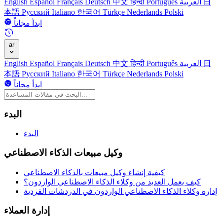
日
العربية
Português
हिन्दी
中文
Deutsch
Français
Español
English
本語
Русский
Italiano
한국어
Türkçe
Nederlands
Polski
ابدأ مجاناً
ar
日
العربية
Português
हिन्दी
中文
Deutsch
Français
Español
English
本語
Русский
Italiano
한국어
Türkçe
Nederlands
Polski
ابدأ مجاناً
البدء
البدء
وكيل مبيعات الذكاء الاصطناعي
كيفية إنشاء وكيل مبيعات بالذكاء الاصطناعي
كيف يعمل العديد من وكلاء الذكاء الاصطناعي الواردون؟
إدارة وكلاء الذكاء الاصطناعي الواردون في الدردشات الفردية
إدارة العملاء