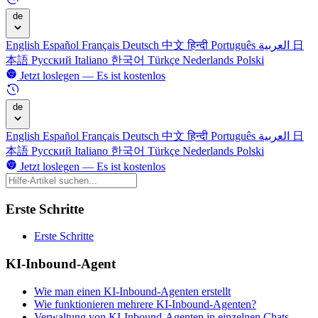
de
English
Español
Français
Deutsch
中文
हिन्दी
Português
العربية
日
本語
Русский
Italiano
한국어
Türkçe
Nederlands
Polski
Jetzt loslegen — Es ist kostenlos
de
English
Español
Français
Deutsch
中文
हिन्दी
Português
العربية
日
本語
Русский
Italiano
한국어
Türkçe
Nederlands
Polski
Jetzt loslegen — Es ist kostenlos
Erste Schritte
Erste Schritte
KI-Inbound-Agent
Wie man einen KI-Inbound-Agenten erstellt
Wie funktionieren mehrere KI-Inbound-Agenten?
Verwaltung von KI-Inbound-Agenten in einzelnen Chats