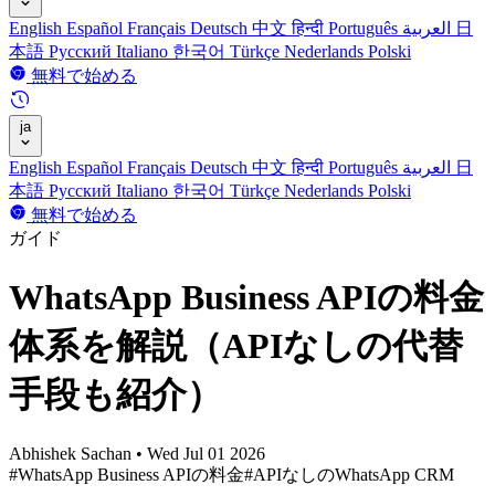
English
Español
Français
Deutsch
中文
हिन्दी
Português
العربية
日
本語
Русский
Italiano
한국어
Türkçe
Nederlands
Polski
無料で始める
ja
English
Español
Français
Deutsch
中文
हिन्दी
Português
العربية
日
本語
Русский
Italiano
한국어
Türkçe
Nederlands
Polski
無料で始める
ガイド
WhatsApp Business APIの料金
体系を解説（APIなしの代替
手段も紹介）
Abhishek Sachan
•
Wed Jul 01 2026
#WhatsApp Business APIの料金
#APIなしのWhatsApp CRM