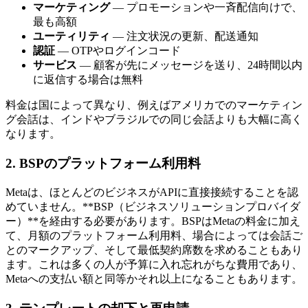
マーケティング
— プロモーションや一斉配信向けで、
最も高額
ユーティリティ
— 注文状況の更新、配送通知
認証
— OTPやログインコード
サービス
— 顧客が先にメッセージを送り、24時間以内
に返信する場合は無料
料金は国によって異なり、例えばアメリカでのマーケティン
グ会話は、インドやブラジルでの同じ会話よりも大幅に高く
なります。
2. BSPのプラットフォーム利用料
Metaは、ほとんどのビジネスがAPIに直接接続することを認
めていません。**BSP（ビジネスソリューションプロバイダ
ー）**を経由する必要があります。BSPはMetaの料金に加え
て、月額のプラットフォーム利用料、場合によっては会話ご
とのマークアップ、そして最低契約席数を求めることもあり
ます。これは多くの人が予算に入れ忘れがちな費用であり、
Metaへの支払い額と同等かそれ以上になることもあります。