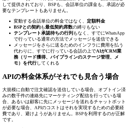
して提供されており、BSPも、会話単位の課金も、承認が必
要なテンプレートもありません。
変動する会話単位の料金ではなく、
定額料金
BSPとの契約
も
最低契約席数
の縛りもない
テンプレート承認待ちの行列
もなく、すでにWhatsApp
で行っている通常の方法でメッセージを送信できる
メッセージをさらに送るためのインフラに費用を払う
代わりに、すでに行っている会話の上で
AIがCRM業
務（リード獲得、パイプラインのステージ管理、メ
モ）を代行
してくれる
APIの料金体系がそれでも見合う場合
大規模に自動で注文確認を送信している場合、オプトイン済
みの数千件の連絡先にマーケティング配信を行っている場
合、あるいは顧客に先にメッセージを送れるチャットボット
が必要な場合、APIのコストはそれを実現するための必要経
費であり、避けようがありません。BSPを利用するのが正解
です。