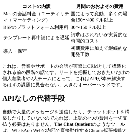
コストの内訳
月間のおおよその費用
Metaの会話料金（ユーティリテ
国によって変動、多くの場
ィ＋マーケティング）
合150〜400ドル以上
BSPのプラットフォーム利用料
30〜150ドル以上
請求はされないが実質的な
テンプレート再申請による遅延
時間的コスト
初期費用に加えて継続的な
導入・保守
開発工数
これは、営業やサポートの会話が実際にCRMとして構造化
される前の段階の話です。リードを把握しておきたいだけの
個人創業者や2人チームにとって、これはAPIが本来解決す
るはずの課題に見合わない、大きなオーバーヘッドです。
APIなしの代替手段
自動で大量のメッセージを送信したり、チャットボットを構
築したりしていないのであれば、上記の4つの費用を一切支
払う必要はありません。
The Chat Quotient
のようなツール
は、WhatsApp Webの内部で直接動作するChrome拡張機能と