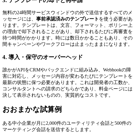
3. テンプレートの却下と再申請
無料の24時間サービスウィンドウの外で送信するすべてのメ
ッセージには、
事前承認済みのテンプレート
を使う必要があ
ります。テンプレートは、文言、フォーマット、ポリシー上
の理由で却下されることがあり、却下されるたびに再審査を
待つ時間がかかります。時には数日かかることもあり、その
間キャンペーンやワークフローは止まったままになります。
4. 導入・保守のオーバーヘッド
誰かがAPIをCRMやバックエンドに組み込み、Webhookの障
害に対応し、メッセージ内容が変わるたびにテンプレートを
最新の状態に保つ必要があります。これは開発者の工数か、
コンサルタントへの請求のどちらかであり、料金ページには
決して表示されないものの、実質的なコストです。
おおまかな試算例
ある中小企業が月に2,000件のユーティリティ会話と500件の
マーケティング会話を送信するとします。