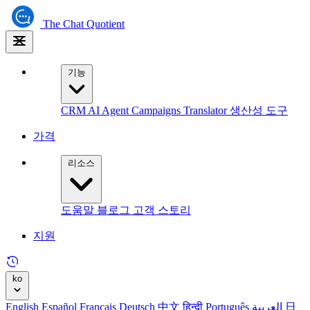
The
Chat Quotient
기능
CRM
AI Agent
Campaigns
Translator
생산성 도구
가격
리소스
도움말
블로그
고객 스토리
지원
ko
English
Español
Français
Deutsch
中文
हिन्दी
Português
العربية
日