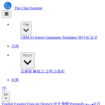
The
Chat Quotient
기능
CRM
AI Agent
Campaigns
Translator
생산성 도구
가격
리소스
도움말
블로그
고객 스토리
지원
ko
English
Español
Français
Deutsch
中文
हिन्दी
Português
العربية
日