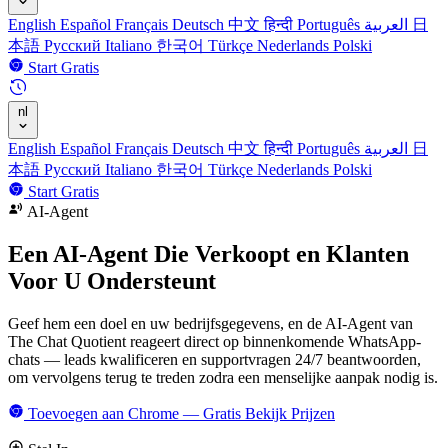
English
Español
Français
Deutsch
中文
हिन्दी
Português
العربية
日
本語
Русский
Italiano
한국어
Türkçe
Nederlands
Polski
Start Gratis
nl
English
Español
Français
Deutsch
中文
हिन्दी
Português
العربية
日
本語
Русский
Italiano
한국어
Türkçe
Nederlands
Polski
Start Gratis
AI-Agent
Een AI-Agent Die Verkoopt en
Klanten
Voor U Ondersteunt
Geef hem een doel en uw bedrijfsgegevens, en de AI-Agent van
The Chat Quotient reageert direct op binnenkomende WhatsApp-
chats — leads kwalificeren en supportvragen 24/7 beantwoorden,
om vervolgens terug te treden zodra een menselijke aanpak nodig is.
Toevoegen aan Chrome — Gratis
Bekijk Prijzen