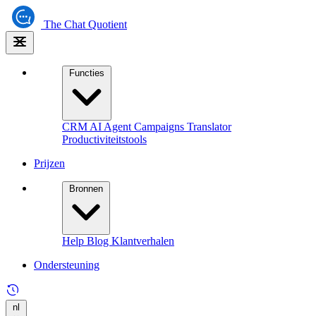
The
Chat Quotient
Functies
CRM
AI Agent
Campaigns
Translator
Productiviteitstools
Prijzen
Bronnen
Help
Blog
Klantverhalen
Ondersteuning
nl