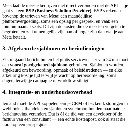
Meta laat de meeste bedrijven niet direct verbinden met de API — je
gaat via een
BSP (Business Solution Provider)
. BSP’s rekenen
bovenop de tarieven van Meta: een maandelijkse
platformvergoeding, soms een opslag per gesprek, en vaak een
minimumaantal seats. Dit zijn de kosten die de meesten vergeten te
begroten, en ze kunnen gelijk zijn aan of hoger zijn dan wat je aan
Meta betaalt.
3. Afgekeurde sjablonen en herindieningen
Elk uitgaand bericht buiten het gratis servicevenster van 24 uur moet
een
vooraf goedgekeurd sjabloon
gebruiken. Sjablonen worden
afgekeurd om bewoording, opmaak of beleidsredenen — en elke
afkeuring kost je tijd terwijl je wacht op herbeoordeling, soms
dagen, terwijl je campagne of workflow stilligt.
4. Integratie- en onderhoudsoverhead
Iemand moet de API koppelen aan je CRM of backend, storingen in
webhooks afhandelen en sjablonen synchroon houden naarmate je
berichtgeving verandert. Dat is óf de tijd van een developer óf de
factuur van een consultant — een echte kostenpost, ook al staat die
nooit op een prijspagina.