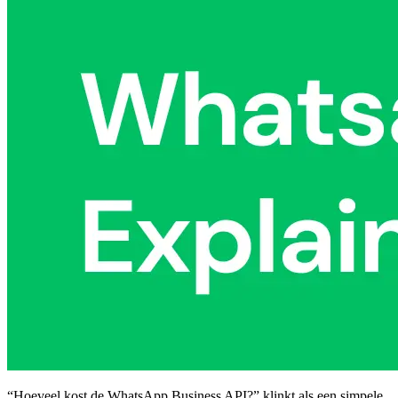
“Hoeveel kost de WhatsApp Business API?” klinkt als een simpele