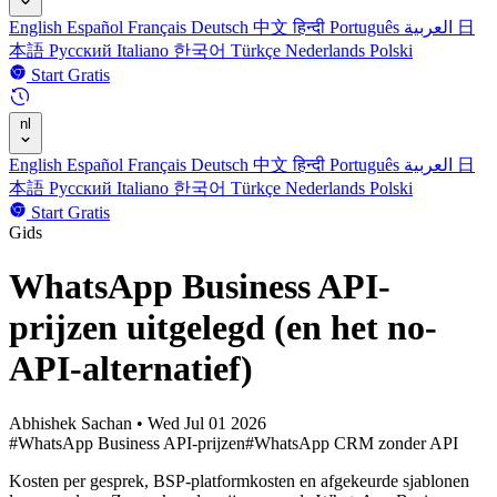
English
Español
Français
Deutsch
中文
हिन्दी
Português
العربية
日
本語
Русский
Italiano
한국어
Türkçe
Nederlands
Polski
Start Gratis
nl
English
Español
Français
Deutsch
中文
हिन्दी
Português
العربية
日
本語
Русский
Italiano
한국어
Türkçe
Nederlands
Polski
Start Gratis
Gids
WhatsApp Business API-
prijzen uitgelegd (en het no-
API-alternatief)
Abhishek Sachan
•
Wed Jul 01 2026
#WhatsApp Business API-prijzen
#WhatsApp CRM zonder API
Kosten per gesprek, BSP-platformkosten en afgekeurde sjablonen