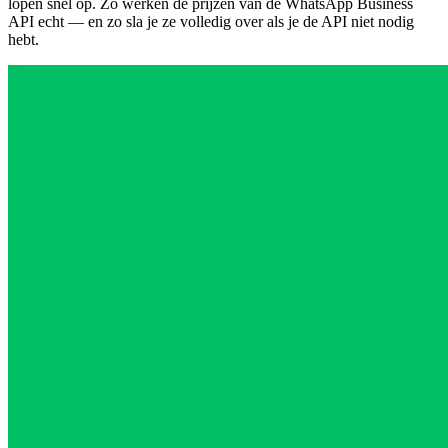
lopen snel op. Zo werken de prijzen van de WhatsApp Business
API echt — en zo sla je ze volledig over als je de API niet nodig
hebt.