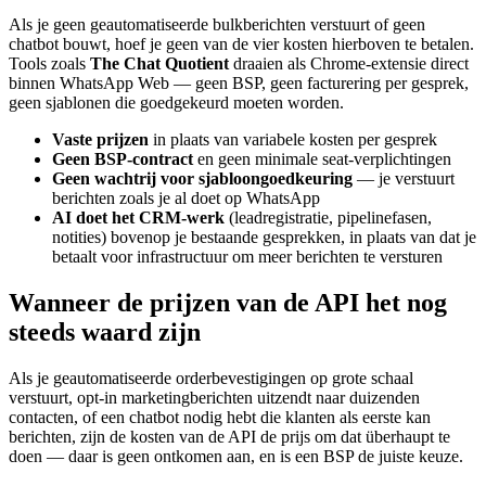
Als je geen geautomatiseerde bulkberichten verstuurt of geen
chatbot bouwt, hoef je geen van de vier kosten hierboven te betalen.
Tools zoals
The Chat Quotient
draaien als Chrome-extensie direct
binnen WhatsApp Web — geen BSP, geen facturering per gesprek,
geen sjablonen die goedgekeurd moeten worden.
Vaste prijzen
in plaats van variabele kosten per gesprek
Geen BSP-contract
en geen minimale seat-verplichtingen
Geen wachtrij voor sjabloongoedkeuring
— je verstuurt
berichten zoals je al doet op WhatsApp
AI doet het CRM-werk
(leadregistratie, pipelinefasen,
notities) bovenop je bestaande gesprekken, in plaats van dat je
betaalt voor infrastructuur om meer berichten te versturen
Wanneer de prijzen van de API het nog
steeds waard zijn
Als je geautomatiseerde orderbevestigingen op grote schaal
verstuurt, opt-in marketingberichten uitzendt naar duizenden
contacten, of een chatbot nodig hebt die klanten als eerste kan
berichten, zijn de kosten van de API de prijs om dat überhaupt te
doen — daar is geen ontkomen aan, en is een BSP de juiste keuze.