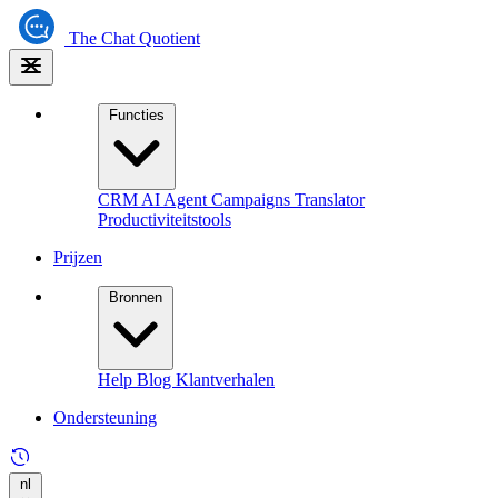
The
Chat Quotient
Functies
CRM
AI Agent
Campaigns
Translator
Productiviteitstools
Prijzen
Bronnen
Help
Blog
Klantverhalen
Ondersteuning
nl