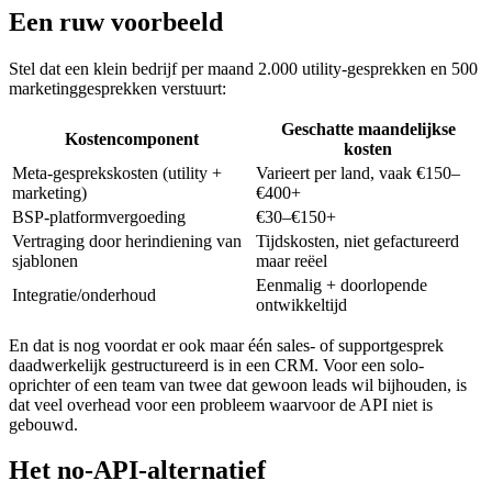
Een ruw voorbeeld
Stel dat een klein bedrijf per maand 2.000 utility-gesprekken en 500
marketinggesprekken verstuurt:
Geschatte maandelijkse
Kostencomponent
kosten
Meta-gesprekskosten (utility +
Varieert per land, vaak €150–
marketing)
€400+
BSP-platformvergoeding
€30–€150+
Vertraging door herindiening van
Tijdskosten, niet gefactureerd
sjablonen
maar reëel
Eenmalig + doorlopende
Integratie/onderhoud
ontwikkeltijd
En dat is nog voordat er ook maar één sales- of supportgesprek
daadwerkelijk gestructureerd is in een CRM. Voor een solo-
oprichter of een team van twee dat gewoon leads wil bijhouden, is
dat veel overhead voor een probleem waarvoor de API niet is
gebouwd.
Het no-API-alternatief