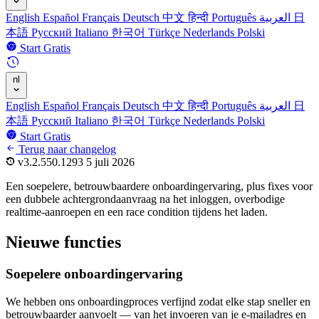
English
Español
Français
Deutsch
中文
हिन्दी
Português
العربية
日
本語
Русский
Italiano
한국어
Türkçe
Nederlands
Polski
Start Gratis
nl
English
Español
Français
Deutsch
中文
हिन्दी
Português
العربية
日
本語
Русский
Italiano
한국어
Türkçe
Nederlands
Polski
Start Gratis
Terug naar changelog
v3.2.550.1293
5 juli 2026
Een soepelere, betrouwbaardere onboardingervaring, plus fixes voor
een dubbele achtergrondaanvraag na het inloggen, overbodige
realtime-aanroepen en een race condition tijdens het laden.
Nieuwe functies
Soepelere onboardingervaring
We hebben ons onboardingproces verfijnd zodat elke stap sneller en
betrouwbaarder aanvoelt — van het invoeren van je e-mailadres en