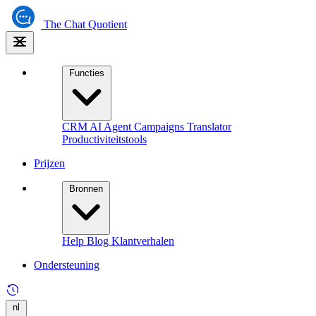
The
Chat Quotient
Functies
CRM
AI Agent
Campaigns
Translator
Productiviteitstools
Prijzen
Bronnen
Help
Blog
Klantverhalen
Ondersteuning
nl