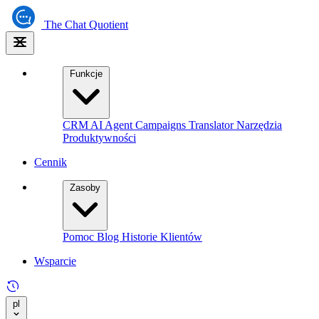
The
Chat Quotient
Funkcje
CRM
AI Agent
Campaigns
Translator
Narzędzia
Produktywności
Cennik
Zasoby
Pomoc
Blog
Historie Klientów
Wsparcie
pl