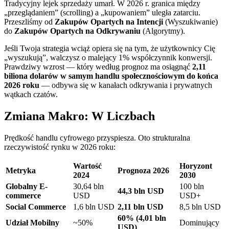
Tradycyjny lejek sprzedaży umarł. W 2026 r. granica między
„przeglądaniem” (scrolling) a „kupowaniem” uległa zatarciu.
Przeszliśmy od
Zakupów Opartych na Intencji
(Wyszukiwanie)
do
Zakupów Opartych na Odkrywaniu
(Algorytmy).
Jeśli Twoja strategia wciąż opiera się na tym, że użytkownicy Cię
„wyszukują”, walczysz o malejący 1% współczynnik konwersji.
Prawdziwy wzrost — który według prognoz ma osiągnąć
2,11
biliona dolarów w samym handlu społecznościowym do końca
2026 roku
— odbywa się w kanałach odkrywania i prywatnych
wątkach czatów.
Zmiana Makro: W Liczbach
Prędkość handlu cyfrowego przyspiesza. Oto strukturalna
rzeczywistość rynku w 2026 roku:
Wartość
Horyzont
Metryka
Prognoza 2026
2024
2030
Globalny E-
30,64 bln
100 bln
44,3 bln USD
commerce
USD
USD+
Social Commerce
1,6 bln USD
2,11 bln USD
8,5 bln USD
60% (4,01 bln
Udział Mobilny
~50%
Dominujący
USD)