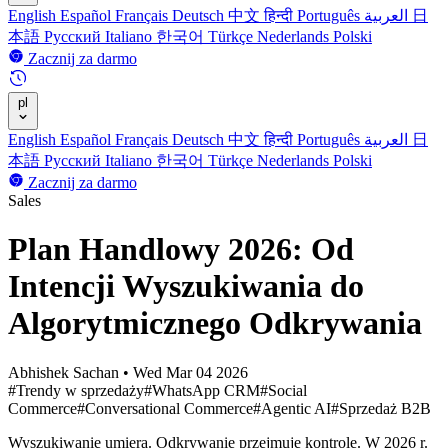
English
Español
Français
Deutsch
中文
हिन्दी
Português
العربية
日
本語
Русский
Italiano
한국어
Türkçe
Nederlands
Polski
Zacznij za darmo
pl
English
Español
Français
Deutsch
中文
हिन्दी
Português
العربية
日
本語
Русский
Italiano
한국어
Türkçe
Nederlands
Polski
Zacznij za darmo
Sales
Plan Handlowy 2026: Od
Intencji Wyszukiwania do
Algorytmicznego Odkrywania
Abhishek Sachan
•
Wed Mar 04 2026
#Trendy w sprzedaży
#WhatsApp CRM
#Social
Commerce
#Conversational Commerce
#Agentic AI
#Sprzedaż B2B
Wyszukiwanie umiera. Odkrywanie przejmuje kontrolę. W 2026 r.