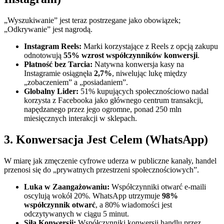
„Wyszukiwanie” jest teraz postrzegane jako obowiązek;
„Odkrywanie” jest nagrodą.
Instagram Reels:
Marki korzystające z Reels z opcją zakupu
odnotowują
55% wzrost współczynników konwersji
.
Płatność bez Tarcia:
Natywna konwersja kasy na
Instagramie osiągnęła
2,7%
, niwelując lukę między
„zobaczeniem” a „posiadaniem”.
Globalny Lider:
51% kupujących społecznościowo nadal
korzysta z Facebooka jako głównego centrum transakcji,
napędzanego przez jego ogromne, ponad 250 mln
miesięcznych interakcji w sklepach.
3. Konwersacja Jest Celem (WhatsApp)
W miarę jak zmęczenie cyfrowe uderza w publiczne kanały, handel
przenosi się do „prywatnych przestrzeni społecznościowych”.
Luka w Zaangażowaniu:
Współczynniki otwarć e-maili
oscylują wokół 20%. WhatsApp utrzymuje
98%
współczynnik otwarć
, a 80% wiadomości jest
odczytywanych w ciągu 5 minut.
Siła Konwersji:
Współczynniki konwersji handlu przez