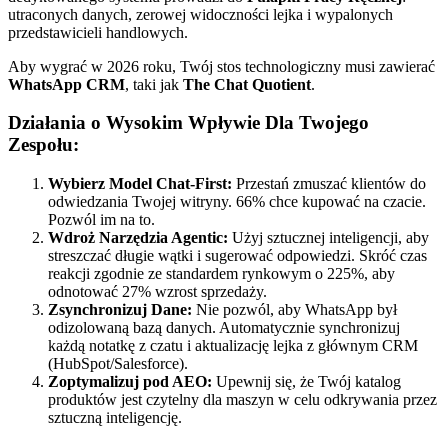
utraconych danych, zerowej widoczności lejka i wypalonych
przedstawicieli handlowych.
Aby wygrać w 2026 roku, Twój stos technologiczny musi zawierać
WhatsApp CRM
, taki jak
The Chat Quotient
.
Działania o Wysokim Wpływie Dla Twojego
Zespołu:
Wybierz Model Chat-First:
Przestań zmuszać klientów do
odwiedzania Twojej witryny. 66% chce kupować na czacie.
Pozwól im na to.
Wdroż Narzędzia Agentic:
Użyj sztucznej inteligencji, aby
streszczać długie wątki i sugerować odpowiedzi. Skróć czas
reakcji zgodnie ze standardem rynkowym o 225%, aby
odnotować 27% wzrost sprzedaży.
Zsynchronizuj Dane:
Nie pozwól, aby WhatsApp był
odizolowaną bazą danych. Automatycznie synchronizuj
każdą notatkę z czatu i aktualizację lejka z głównym CRM
(HubSpot/Salesforce).
Zoptymalizuj pod AEO:
Upewnij się, że Twój katalog
produktów jest czytelny dla maszyn w celu odkrywania przez
sztuczną inteligencję.