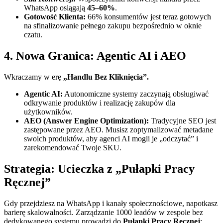
WhatsApp osiągają
45–60%
.
Gotowość Klienta:
66% konsumentów jest teraz gotowych
na sfinalizowanie pełnego zakupu bezpośrednio w oknie
czatu.
4. Nowa Granica: Agentic AI i AEO
Wkraczamy w erę
„Handlu Bez Kliknięcia”.
Agentic AI:
Autonomiczne systemy zaczynają obsługiwać
odkrywanie produktów i realizację zakupów dla
użytkowników.
AEO (Answer Engine Optimization):
Tradycyjne SEO jest
zastępowane przez AEO. Musisz zoptymalizować metadane
swoich produktów, aby agenci AI mogli je „odczytać” i
zarekomendować Twoje SKU.
Strategia: Ucieczka z „Pułapki Pracy
Ręcznej”
Gdy przejdziesz na WhatsApp i kanały społecznościowe, napotkasz
barierę skalowalności. Zarządzanie 1000 leadów w zespole bez
dedykowanego systemu prowadzi do
Pułapki Pracy Ręcznej
: