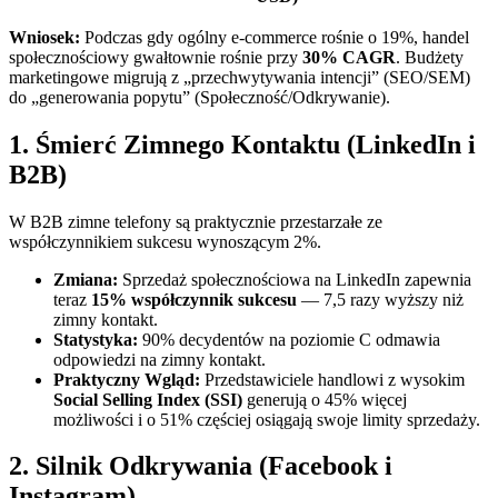
Wniosek:
Podczas gdy ogólny e-commerce rośnie o 19%, handel
społecznościowy gwałtownie rośnie przy
30% CAGR
. Budżety
marketingowe migrują z „przechwytywania intencji” (SEO/SEM)
do „generowania popytu” (Społeczność/Odkrywanie).
1. Śmierć Zimnego Kontaktu (LinkedIn i
B2B)
W B2B zimne telefony są praktycznie przestarzałe ze
współczynnikiem sukcesu wynoszącym 2%.
Zmiana:
Sprzedaż społecznościowa na LinkedIn zapewnia
teraz
15% współczynnik sukcesu
— 7,5 razy wyższy niż
zimny kontakt.
Statystyka:
90% decydentów na poziomie C odmawia
odpowiedzi na zimny kontakt.
Praktyczny Wgląd:
Przedstawiciele handlowi z wysokim
Social Selling Index (SSI)
generują o 45% więcej
możliwości i o 51% częściej osiągają swoje limity sprzedaży.
2. Silnik Odkrywania (Facebook i
Instagram)