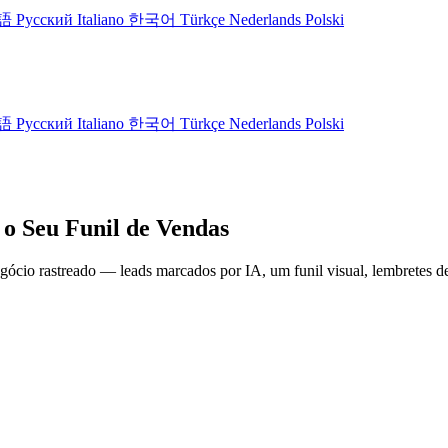
語
Русский
Italiano
한국어
Türkçe
Nederlands
Polski
語
Русский
Italiano
한국어
Türkçe
Nederlands
Polski
o Seu
Funil de Vendas
cio rastreado — leads marcados por IA, um funil visual, lembretes d