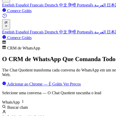
English
Español
Français
Deutsch
中文
हिन्दी
Português
العربية
日本
Comece Grátis
pt
English
Español
Français
Deutsch
中文
हिन्दी
Português
العربية
日本
Comece Grátis
CRM de WhatsApp
O CRM de WhatsApp
Que Comanda Todo 
The Chat Quotient transforma cada conversa do WhatsApp em um negó
Web.
Adicionar ao Chrome — É Grátis
Ver Preços
Selecione uma conversa — O Chat Quotient rascunha o lead
WhatsApp
Buscar chats