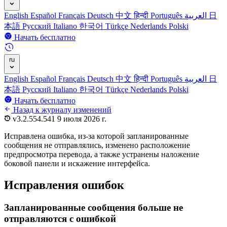
English
Español
Français
Deutsch
中文
हिन्दी
Português
العربية
日
本語
Русский
Italiano
한국어
Türkçe
Nederlands
Polski
Начать бесплатно
ru
English
Español
Français
Deutsch
中文
हिन्दी
Português
العربية
日
本語
Русский
Italiano
한국어
Türkçe
Nederlands
Polski
Начать бесплатно
Назад к журналу изменений
v3.2.554.541
9 июля 2026 г.
Исправлена ошибка, из-за которой запланированные
сообщения не отправлялись, изменено расположение
предпросмотра перевода, а также устранены наложение
боковой панели и искажение интерфейса.
Исправления ошибок
Запланированные сообщения больше не
отправляются с ошибкой