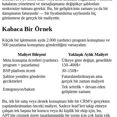
hatalarını yönetmesi ve mesajlaşmanız değiştikçe şablonları
senkronize tutması gerekir. Bu, bir geliştiricinin zamanı ya da bir
danışmanın faturasıdır — bir fiyatlandırma sayfasında hiç
görünmese de gerçek bir maliyettir.
Kabaca Bir Örnek
Küçük bir işletmenin ayda 2.000 yardımcı program konuşması ve
500 pazarlama konuşması gönderdiğini varsayalım:
Maliyet Bileşeni
Yaklaşık Aylık Maliyet
Meta konuşma ücretleri (yardımcı
Ülkeye göre değişir, genellikle
program + pazarlama)
150–400$+
BSP platform ücreti
30–150$+
Şablon yeniden gönderim
Faturalandırılmayan ama
gecikmeleri
gerçek bir zaman maliyeti
Tek seferlik + devam eden
Entegrasyon/bakım
geliştirme zamanı
Bu, tek bir satış veya destek konuşması bile bir CRM’e gerçekten
yapılandırılmadan önceki maliyet. Sadece lead’leri takip etmeye
çalışan tek başına bir kurucu veya iki kişilik bir ekip için, bu,
API’nin çözmek üzere tasarlanmadığı bir sorun için çok fazla yük