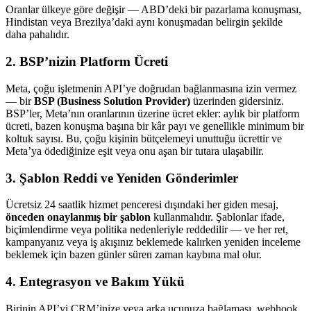
Oranlar ülkeye göre değişir — ABD’deki bir pazarlama konuşması,
Hindistan veya Brezilya’daki aynı konuşmadan belirgin şekilde
daha pahalıdır.
2. BSP’nizin Platform Ücreti
Meta, çoğu işletmenin API’ye doğrudan bağlanmasına izin vermez
— bir
BSP (Business Solution Provider)
üzerinden gidersiniz.
BSP’ler, Meta’nın oranlarının üzerine ücret ekler: aylık bir platform
ücreti, bazen konuşma başına bir kâr payı ve genellikle minimum bir
koltuk sayısı. Bu, çoğu kişinin bütçelemeyi unuttuğu ücrettir ve
Meta’ya ödediğinize eşit veya onu aşan bir tutara ulaşabilir.
3. Şablon Reddi ve Yeniden Gönderimler
Ücretsiz 24 saatlik hizmet penceresi dışındaki her giden mesaj,
önceden onaylanmış bir şablon
kullanmalıdır. Şablonlar ifade,
biçimlendirme veya politika nedenleriyle reddedilir — ve her ret,
kampanyanız veya iş akışınız beklemede kalırken yeniden inceleme
beklemek için bazen günler süren zaman kaybına mal olur.
4. Entegrasyon ve Bakım Yükü
Birinin API’yi CRM’inize veya arka ucunuza bağlaması, webhook