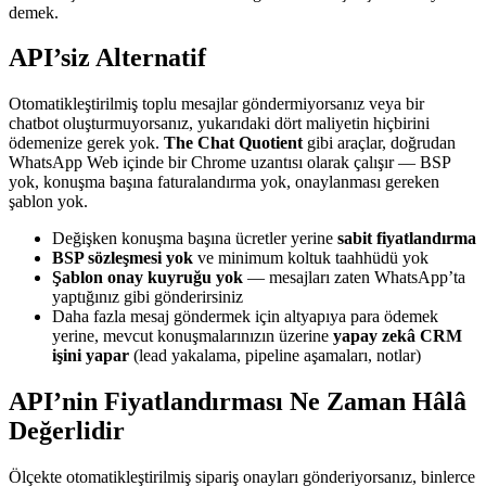
demek.
API’siz Alternatif
Otomatikleştirilmiş toplu mesajlar göndermiyorsanız veya bir
chatbot oluşturmuyorsanız, yukarıdaki dört maliyetin hiçbirini
ödemenize gerek yok.
The Chat Quotient
gibi araçlar, doğrudan
WhatsApp Web içinde bir Chrome uzantısı olarak çalışır — BSP
yok, konuşma başına faturalandırma yok, onaylanması gereken
şablon yok.
Değişken konuşma başına ücretler yerine
sabit fiyatlandırma
BSP sözleşmesi yok
ve minimum koltuk taahhüdü yok
Şablon onay kuyruğu yok
— mesajları zaten WhatsApp’ta
yaptığınız gibi gönderirsiniz
Daha fazla mesaj göndermek için altyapıya para ödemek
yerine, mevcut konuşmalarınızın üzerine
yapay zekâ CRM
işini yapar
(lead yakalama, pipeline aşamaları, notlar)
API’nin Fiyatlandırması Ne Zaman Hâlâ
Değerlidir
Ölçekte otomatikleştirilmiş sipariş onayları gönderiyorsanız, binlerce