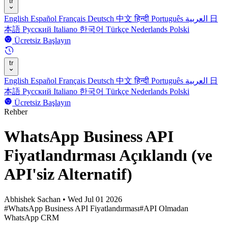
tr
English
Español
Français
Deutsch
中文
हिन्दी
Português
العربية
日
本語
Русский
Italiano
한국어
Türkçe
Nederlands
Polski
Ücretsiz Başlayın
tr
English
Español
Français
Deutsch
中文
हिन्दी
Português
العربية
日
本語
Русский
Italiano
한국어
Türkçe
Nederlands
Polski
Ücretsiz Başlayın
Rehber
WhatsApp Business API
Fiyatlandırması Açıklandı (ve
API'siz Alternatif)
Abhishek Sachan
•
Wed Jul 01 2026
#WhatsApp Business API Fiyatlandırması
#API Olmadan
WhatsApp CRM