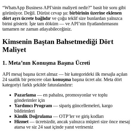
“WhatsApp Business API’sinin maliyeti nedir?” basit bir soru gibi
görünüyor. Değil. Dürüst cevap şu:
birbirinin üzerine eklenen
dört ayrı ücrete bağlıdır
ve çoğu teklif size bunlardan yalnızca
birini gösterir. İşte tam döküm — ve API’nin fiyatlandırmasını
tamamen ne zaman atlayabileceğiniz.
Kimsenin Baştan Bahsetmediği Dört
Maliyet
1. Meta’nın Konuşma Başına Ücreti
API mesaj başına ücret almaz — bir kategorideki ilk mesajla açılan
24 saatlik bir pencere olan
konuşma
başına ücret alır. Meta dört
kategoriyi farklı şekilde faturalandırır:
Pazarlama
— en pahalısı, promosyonlar ve toplu
gönderimler için
Yardımcı Program
— sipariş güncellemeleri, kargo
bildirimleri
Kimlik Doğrulama
— OTP’ler ve giriş kodları
Hizmet
— ücretsizdir, ancak yalnızca müşteri size önce mesaj
atarsa ve siz 24 saat içinde yanıt verirseniz