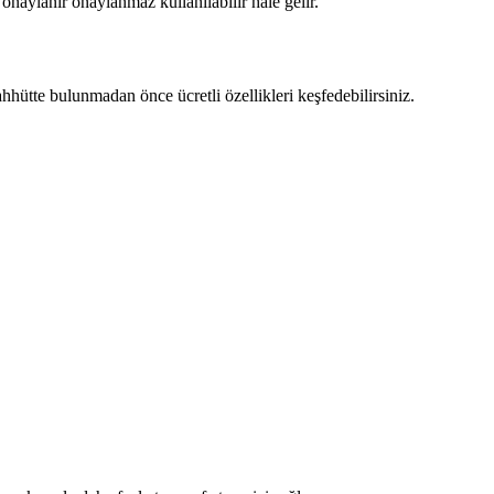
onaylanır onaylanmaz kullanılabilir hale gelir.
hhütte bulunmadan önce ücretli özellikleri keşfedebilirsiniz.