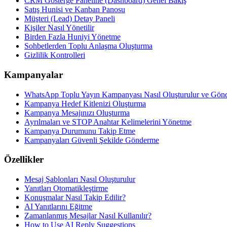
CRM Gösterge Paneline (Dashboard) Genel Bakış
Satış Hunisi ve Kanban Panosu
Müşteri (Lead) Detay Paneli
Kişiler Nasıl Yönetilir
Birden Fazla Huniyi Yönetme
Sohbetlerden Toplu Anlaşma Oluşturma
Gizlilik Kontrolleri
Kampanyalar
WhatsApp Toplu Yayın Kampanyası Nasıl Oluşturulur ve Gönde
Kampanya Hedef Kitlenizi Oluşturma
Kampanya Mesajınızı Oluşturma
Ayrılmaları ve STOP Anahtar Kelimelerini Yönetme
Kampanya Durumunu Takip Etme
Kampanyaları Güvenli Şekilde Gönderme
Özellikler
Mesaj Şablonları Nasıl Oluşturulur
Yanıtları Otomatikleştirme
Konuşmalar Nasıl Takip Edilir?
AI Yanıtlarını Eğitme
Zamanlanmış Mesajlar Nasıl Kullanılır?
How to Use AI Reply Suggestions