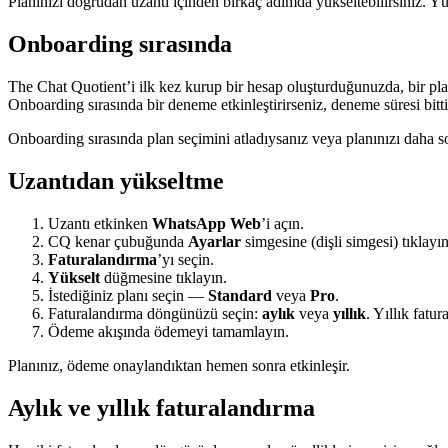
Planınızı doğrudan uzantı içinden birkaç adımda yükseltebilirsiniz. Yük
Onboarding sırasında
The Chat Quotient’i ilk kez kurup bir hesap oluşturduğunuzda, bir pl
Onboarding sırasında bir deneme etkinleştirirseniz, deneme süresi bitti
Onboarding sırasında plan seçimini atladıysanız veya planınızı daha so
Uzantıdan yükseltme
Uzantı etkinken
WhatsApp Web
’i açın.
CQ kenar çubuğunda
Ayarlar
simgesine (dişli simgesi) tıklayın
Faturalandırma
’yı seçin.
Yükselt
düğmesine tıklayın.
İstediğiniz planı seçin —
Standard
veya
Pro
.
Faturalandırma döngünüzü seçin:
aylık
veya
yıllık
. Yıllık fatu
Ödeme akışında ödemeyi tamamlayın.
Planınız, ödeme onaylandıktan hemen sonra etkinleşir.
Aylık ve yıllık faturalandırma