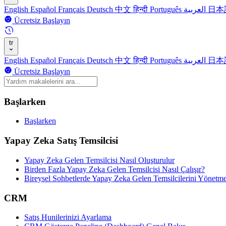
English
Español
Français
Deutsch
中文
हिन्दी
Português
العربية
日本
Ücretsiz Başlayın
tr
English
Español
Français
Deutsch
中文
हिन्दी
Português
العربية
日本
Ücretsiz Başlayın
Başlarken
Başlarken
Yapay Zeka Satış Temsilcisi
Yapay Zeka Gelen Temsilcisi Nasıl Oluşturulur
Birden Fazla Yapay Zeka Gelen Temsilcisi Nasıl Çalışır?
Bireysel Sohbetlerde Yapay Zeka Gelen Temsilcilerini Yönetm
CRM
Satış Hunilerinizi Ayarlama