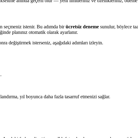
seltme anında geçerli olur — yeni limitleriniz ve özellikleriniz, ödeme 
an seçmeniz istenir. Bu adımda bir
ücretsiz deneme
sunulur, böylece taa
ğinde planınız otomatik olarak ayarlanır.
nra değiştirmek isterseniz, aşağıdaki adımları izleyin.
.
ralandırma, yıl boyunca daha fazla tasarruf etmenizi sağlar.