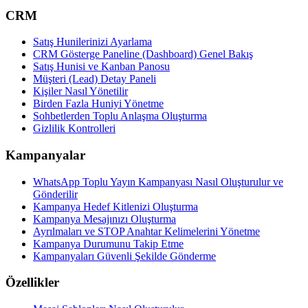
CRM
Satış Hunilerinizi Ayarlama
CRM Gösterge Paneline (Dashboard) Genel Bakış
Satış Hunisi ve Kanban Panosu
Müşteri (Lead) Detay Paneli
Kişiler Nasıl Yönetilir
Birden Fazla Huniyi Yönetme
Sohbetlerden Toplu Anlaşma Oluşturma
Gizlilik Kontrolleri
Kampanyalar
WhatsApp Toplu Yayın Kampanyası Nasıl Oluşturulur ve
Gönderilir
Kampanya Hedef Kitlenizi Oluşturma
Kampanya Mesajınızı Oluşturma
Ayrılmaları ve STOP Anahtar Kelimelerini Yönetme
Kampanya Durumunu Takip Etme
Kampanyaları Güvenli Şekilde Gönderme
Özellikler