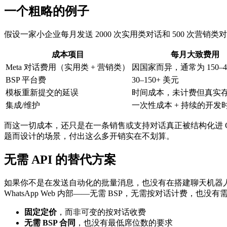
一个粗略的例子
假设一家小企业每月发送 2000 次实用类对话和 500 次营销类
成本项目
每月大致费用
Meta 对话费用（实用类 + 营销类）
因国家而异，通常为 150–4
BSP 平台费
30–150+ 美元
模板重新提交的延误
时间成本，未计费但真实
集成/维护
一次性成本 + 持续的开发
而这一切成本，还只是在一条销售或支持对话真正被结构化进 
题而设计的场景，付出这么多开销实在不划算。
无需 API 的替代方案
如果你不是在发送自动化的批量消息，也没有在搭建聊天机器
WhatsApp Web 内部——无需 BSP，无需按对话计费，也没
固定定价
，而非可变的按对话收费
无需 BSP 合同
，也没有最低席位数的要求