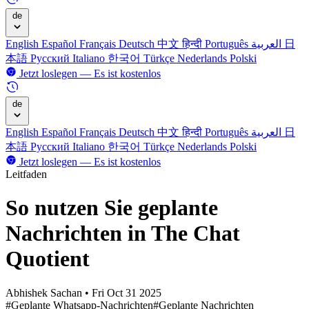
de
English
Español
Français
Deutsch
中文
हिन्दी
Português
العربية
日
本語
Русский
Italiano
한국어
Türkçe
Nederlands
Polski
Jetzt loslegen — Es ist kostenlos
de
English
Español
Français
Deutsch
中文
हिन्दी
Português
العربية
日
本語
Русский
Italiano
한국어
Türkçe
Nederlands
Polski
Jetzt loslegen — Es ist kostenlos
Leitfaden
So nutzen Sie geplante
Nachrichten in The Chat
Quotient
Abhishek Sachan
•
Fri Oct 31 2025
#Geplante Whatsapp-Nachrichten
#Geplante Nachrichten