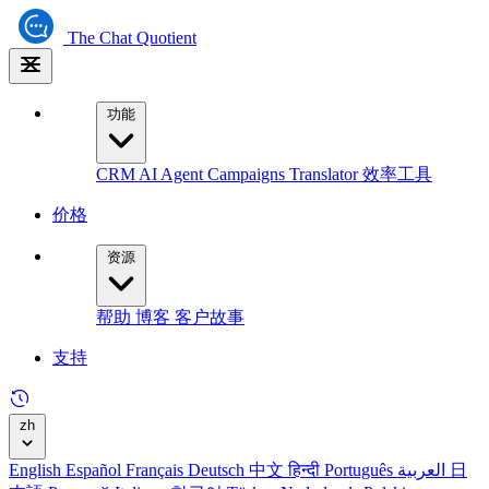
The
Chat Quotient
功能
CRM
AI Agent
Campaigns
Translator
效率工具
价格
资源
帮助
博客
客户故事
支持
zh
English
Español
Français
Deutsch
中文
हिन्दी
Português
العربية
日