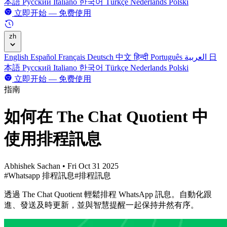
本語
Русский
Italiano
한국어
Türkçe
Nederlands
Polski
立即开始 — 免费使用
zh
English
Español
Français
Deutsch
中文
हिन्दी
Português
العربية
日
本語
Русский
Italiano
한국어
Türkçe
Nederlands
Polski
立即开始 — 免费使用
指南
如何在 The Chat Quotient 中
使用排程訊息
Abhishek Sachan
•
Fri Oct 31 2025
#Whatsapp 排程訊息
#排程訊息
透過 The Chat Quotient 輕鬆排程 WhatsApp 訊息。自動化跟
進、發送及時更新，並與智慧提醒一起保持井然有序。