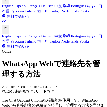
English
Español
Français
Deutsch
中文
हिन्दी
Português
العربية
日
本語
Русский
Italiano
한국어
Türkçe
Nederlands
Polski
無料で始める
ja
English
Español
Français
Deutsch
中文
हिन्दी
Português
العربية
日
本語
Русский
Italiano
한국어
Türkçe
Nederlands
Polski
無料で始める
Guide
WhatsApp Webで連絡先を管
理する方法
Abhishek Sachan
•
Tue Oct 07 2025
#CRM
#連絡先管理
#リード管理
The Chat Quotient Chrome拡張機能を使用して、WhatsApp
Webから直接顧客の連絡先を整理し、管理する方法を学びま