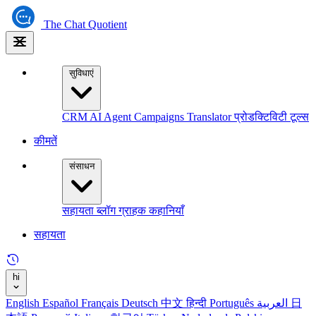
The
Chat Quotient
सुविधाएं
CRM
AI Agent
Campaigns
Translator
प्रोडक्टिविटी टूल्स
कीमतें
संसाधन
सहायता
ब्लॉग
ग्राहक कहानियाँ
सहायता
hi
English
Español
Français
Deutsch
中文
हिन्दी
Português
العربية
日