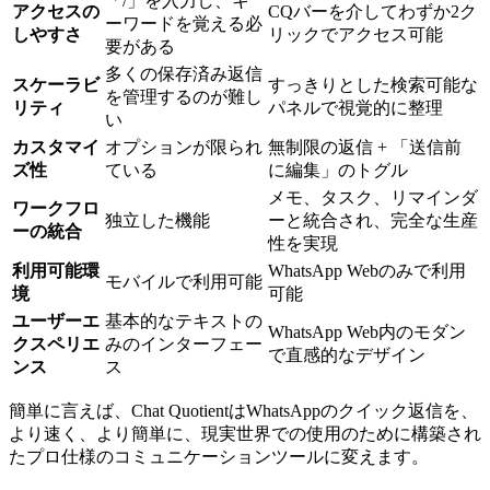
「/」を入力し、キ
アクセスの
CQバーを介してわずか2ク
ーワードを覚える必
しやすさ
リックでアクセス可能
要がある
多くの保存済み返信
スケーラビ
すっきりとした検索可能な
を管理するのが難し
リティ
パネルで視覚的に整理
い
カスタマイ
オプションが限られ
無制限の返信 + 「送信前
ズ性
ている
に編集」のトグル
メモ、タスク、リマインダ
ワークフロ
独立した機能
ーと統合され、完全な生産
ーの統合
性を実現
利用可能環
WhatsApp Webのみで利用
モバイルで利用可能
境
可能
ユーザーエ
基本的なテキストの
WhatsApp Web内のモダン
クスペリエ
みのインターフェー
で直感的なデザイン
ンス
ス
簡単に言えば、Chat QuotientはWhatsAppのクイック返信を、
より速く、より簡単に、現実世界での使用のために構築され
たプロ仕様のコミュニケーションツールに変えます。