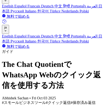
English
Español
Français
Deutsch
中文
हिन्दी
Português
العربية
日
本語
Русский
Italiano
한국어
Türkçe
Nederlands
Polski
無料で始める
ja
English
Español
Français
Deutsch
中文
हिन्दी
Português
العربية
日
本語
Русский
Italiano
한국어
Türkçe
Nederlands
Polski
無料で始める
ガイド
The Chat Quotientで
WhatsApp Webのクイック返
信を使用する方法
Abhishek Sachan
•
Fri Oct 03 2025
#スモールビジネスツール
#クイック返信
#保存済み返信