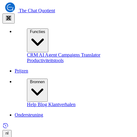
The
Chat Quotient
Functies
CRM
AI Agent
Campaigns
Translator
Productiviteitstools
Prijzen
Bronnen
Help
Blog
Klantverhalen
Ondersteuning
nl