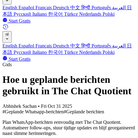
English
Español
Français
Deutsch
中文
हिन्दी
Português
العربية
日
本語
Русский
Italiano
한국어
Türkçe
Nederlands
Polski
Start Gratis
nl
English
Español
Français
Deutsch
中文
हिन्दी
Português
العربية
日
本語
Русский
Italiano
한국어
Türkçe
Nederlands
Polski
Start Gratis
Gids
Hoe u geplande berichten
gebruikt in The Chat Quotient
Abhishek Sachan
•
Fri Oct 31 2025
#Geplande Whatsapp-berichten
#Geplande berichten
Plan WhatsApp-berichten eenvoudig met The Chat Quotient.
Automatiseer follow-ups, stuur tijdige updates en blijf georganiseerd
naast slimme herinneringen.