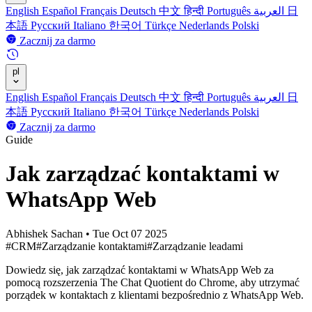
English
Español
Français
Deutsch
中文
हिन्दी
Português
العربية
日
本語
Русский
Italiano
한국어
Türkçe
Nederlands
Polski
Zacznij za darmo
pl
English
Español
Français
Deutsch
中文
हिन्दी
Português
العربية
日
本語
Русский
Italiano
한국어
Türkçe
Nederlands
Polski
Zacznij za darmo
Guide
Jak zarządzać kontaktami w
WhatsApp Web
Abhishek Sachan
•
Tue Oct 07 2025
#CRM
#Zarządzanie kontaktami
#Zarządzanie leadami
Dowiedz się, jak zarządzać kontaktami w WhatsApp Web za
pomocą rozszerzenia The Chat Quotient do Chrome, aby utrzymać
porządek w kontaktach z klientami bezpośrednio z WhatsApp Web.