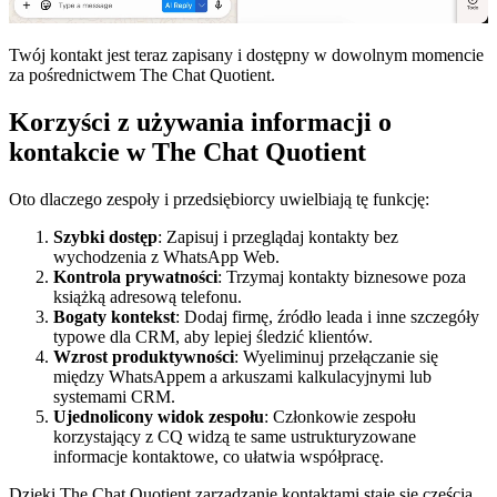
Twój kontakt jest teraz zapisany i dostępny w dowolnym momencie
za pośrednictwem The Chat Quotient.
Korzyści z używania informacji o
kontakcie w The Chat Quotient
Oto dlaczego zespoły i przedsiębiorcy uwielbiają tę funkcję:
Szybki dostęp
: Zapisuj i przeglądaj kontakty bez
wychodzenia z WhatsApp Web.
Kontrola prywatności
: Trzymaj kontakty biznesowe poza
książką adresową telefonu.
Bogaty kontekst
: Dodaj firmę, źródło leada i inne szczegóły
typowe dla CRM, aby lepiej śledzić klientów.
Wzrost produktywności
: Wyeliminuj przełączanie się
między WhatsAppem a arkuszami kalkulacyjnymi lub
systemami CRM.
Ujednolicony widok zespołu
: Członkowie zespołu
korzystający z CQ widzą te same ustrukturyzowane
informacje kontaktowe, co ułatwia współpracę.
Dzięki The Chat Quotient zarządzanie kontaktami staje się częścią