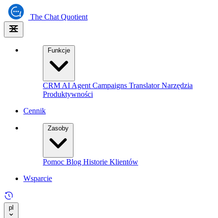
The
Chat Quotient
Funkcje
CRM
AI Agent
Campaigns
Translator
Narzędzia
Produktywności
Cennik
Zasoby
Pomoc
Blog
Historie Klientów
Wsparcie
pl