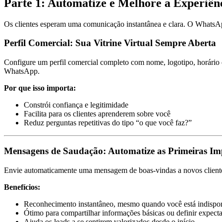
Parte 1: Automatize e Melhore a Experiênc
Os clientes esperam uma comunicação instantânea e clara. O WhatsApp
Perfil Comercial: Sua Vitrine Virtual Sempre Aberta
Configure um perfil comercial completo com nome, logotipo, horário 
WhatsApp.
Por que isso importa:
Constrói confiança e legitimidade
Facilita para os clientes aprenderem sobre você
Reduz perguntas repetitivas do tipo “o que você faz?”
Mensagens de Saudação: Automatize as Primeiras Im
Envie automaticamente uma mensagem de boas-vindas a novos cliente
Benefícios:
Reconhecimento instantâneo, mesmo quando você está indispo
Ótimo para compartilhar informações básicas ou definir expecta
Ajuda os leads a se sentirem valorizados desde o início