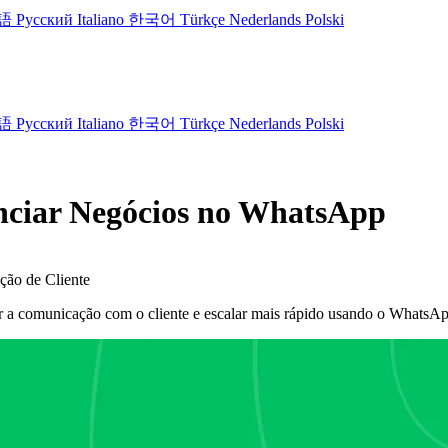
語
Русский
Italiano
한국어
Türkçe
Nederlands
Polski
語
Русский
Italiano
한국어
Türkçe
Nederlands
Polski
nciar Negócios no WhatsApp
ão de Cliente
a comunicação com o cliente e escalar mais rápido usando o WhatsAp