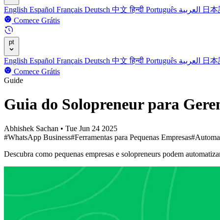
English
Español
Français
Deutsch
中文
हिन्दी
Português
العربية
日本
Comece Grátis
pt
English
Español
Français
Deutsch
中文
हिन्दी
Português
العربية
日本
Comece Grátis
Guide
Guia do Solopreneur para Gere
Abhishek Sachan
•
Tue Jun 24 2025
#WhatsApp Business
#Ferramentas para Pequenas Empresas
#Automaç
Descubra como pequenas empresas e solopreneurs podem automatizar 