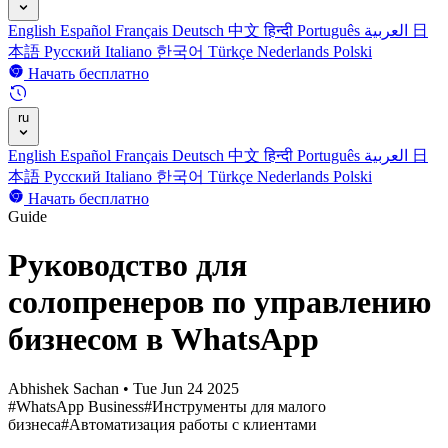
English
Español
Français
Deutsch
中文
हिन्दी
Português
العربية
日
本語
Русский
Italiano
한국어
Türkçe
Nederlands
Polski
Начать бесплатно
ru
English
Español
Français
Deutsch
中文
हिन्दी
Português
العربية
日
本語
Русский
Italiano
한국어
Türkçe
Nederlands
Polski
Начать бесплатно
Guide
Руководство для
солопренеров по управлению
бизнесом в WhatsApp
Abhishek Sachan
•
Tue Jun 24 2025
#WhatsApp Business
#Инструменты для малого
бизнеса
#Автоматизация работы с клиентами