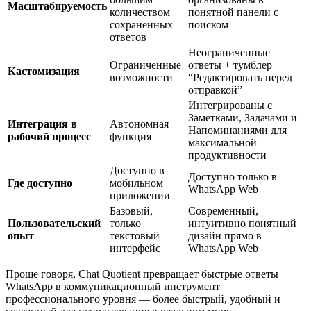
Масштабируемость
количеством
понятной панели с
сохраненных
поиском
ответов
Неограниченные
Ограниченные
ответы + тумблер
Кастомизация
возможности
“Редактировать перед
отправкой”
Интегрированы с
Заметками, Задачами и
Интеграция в
Автономная
Напоминаниями для
рабочий процесс
функция
максимальной
продуктивности
Доступно в
Доступно только в
Где доступно
мобильном
WhatsApp Web
приложении
Базовый,
Современный,
Пользовательский
только
интуитивно понятный
опыт
текстовый
дизайн прямо в
интерфейс
WhatsApp Web
Проще говоря, Chat Quotient превращает быстрые ответы
WhatsApp в коммуникационный инструмент
профессионального уровня — более быстрый, удобный и