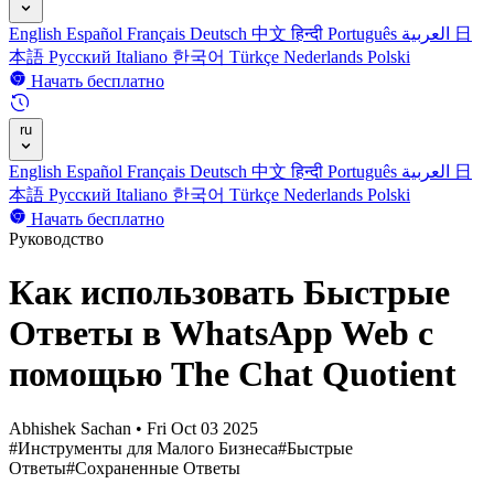
English
Español
Français
Deutsch
中文
हिन्दी
Português
العربية
日
本語
Русский
Italiano
한국어
Türkçe
Nederlands
Polski
Начать бесплатно
ru
English
Español
Français
Deutsch
中文
हिन्दी
Português
العربية
日
本語
Русский
Italiano
한국어
Türkçe
Nederlands
Polski
Начать бесплатно
Руководство
Как использовать Быстрые
Ответы в WhatsApp Web с
помощью The Chat Quotient
Abhishek Sachan
•
Fri Oct 03 2025
#Инструменты для Малого Бизнеса
#Быстрые
Ответы
#Сохраненные Ответы