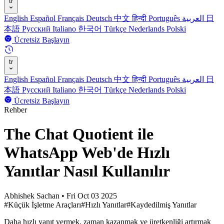
tr
English
Español
Français
Deutsch
中文
हिन्दी
Português
العربية
日
本語
Русский
Italiano
한국어
Türkçe
Nederlands
Polski
Ücretsiz Başlayın
tr
English
Español
Français
Deutsch
中文
हिन्दी
Português
العربية
日
本語
Русский
Italiano
한국어
Türkçe
Nederlands
Polski
Ücretsiz Başlayın
Rehber
The Chat Quotient ile
WhatsApp Web'de Hızlı
Yanıtlar Nasıl Kullanılır
Abhishek Sachan
•
Fri Oct 03 2025
#Küçük İşletme Araçları
#Hızlı Yanıtlar
#Kaydedilmiş Yanıtlar
Daha hızlı yanıt vermek, zaman kazanmak ve üretkenliği artırmak