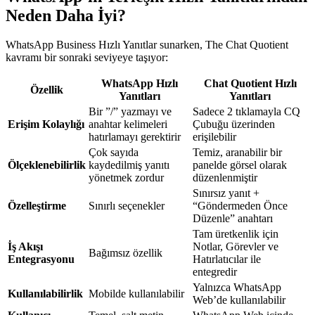
Neden Daha İyi?
WhatsApp Business Hızlı Yanıtlar sunarken, The Chat Quotient
kavramı bir sonraki seviyeye taşıyor:
WhatsApp Hızlı
Chat Quotient Hızlı
Özellik
Yanıtları
Yanıtları
Bir ”/” yazmayı ve
Sadece 2 tıklamayla CQ
Erişim Kolaylığı
anahtar kelimeleri
Çubuğu üzerinden
hatırlamayı gerektirir
erişilebilir
Çok sayıda
Temiz, aranabilir bir
Ölçeklenebilirlik
kaydedilmiş yanıtı
panelde görsel olarak
yönetmek zordur
düzenlenmiştir
Sınırsız yanıt +
Özelleştirme
Sınırlı seçenekler
“Göndermeden Önce
Düzenle” anahtarı
Tam üretkenlik için
İş Akışı
Notlar, Görevler ve
Bağımsız özellik
Entegrasyonu
Hatırlatıcılar ile
entegredir
Yalnızca WhatsApp
Kullanılabilirlik
Mobilde kullanılabilir
Web’de kullanılabilir