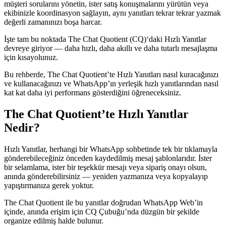
müşteri sorularını yönetin, ister satış konuşmalarını yürütün veya
ekibinizle koordinasyon sağlayın, aynı yanıtları tekrar tekrar yazmak
değerli zamanınızı boşa harcar.
İşte tam bu noktada The Chat Quotient (CQ)‘daki Hızlı Yanıtlar
devreye giriyor — daha hızlı, daha akıllı ve daha tutarlı mesajlaşma
için kısayolunuz.
Bu rehberde, The Chat Quotient’te Hızlı Yanıtları nasıl kuracağınızı
ve kullanacağınızı ve WhatsApp’ın yerleşik hızlı yanıtlarından nasıl
kat kat daha iyi performans gösterdiğini öğreneceksiniz.
The Chat Quotient’te Hızlı Yanıtlar
Nedir?
Hızlı Yanıtlar, herhangi bir WhatsApp sohbetinde tek bir tıklamayla
gönderebileceğiniz önceden kaydedilmiş mesaj şablonlarıdır. İster
bir selamlama, ister bir teşekkür mesajı veya sipariş onayı olsun,
anında gönderebilirsiniz — yeniden yazmanıza veya kopyalayıp
yapıştırmanıza gerek yoktur.
The Chat Quotient ile bu yanıtlar doğrudan WhatsApp Web’in
içinde, anında erişim için CQ Çubuğu’nda düzgün bir şekilde
organize edilmiş halde bulunur.