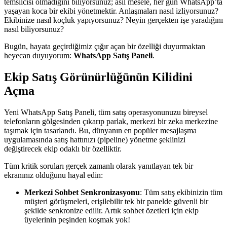
temsilcisi olmadığını biliyorsunuz; asıl mesele, her gün WhatsApp’ta
yaşayan koca bir ekibi yönetmektir. Anlaşmaları nasıl izliyorsunuz?
Ekibinize nasıl koçluk yapıyorsunuz? Neyin gerçekten işe yaradığını
nasıl biliyorsunuz?
Bugün, hayata geçirdiğimiz çığır açan bir özelliği duyurmaktan
heyecan duyuyorum:
WhatsApp Satış Paneli
.
Ekip Satış Görünürlüğünün Kilidini
Açma
Yeni WhatsApp Satış Paneli, tüm satış operasyonunuzu bireysel
telefonların gölgesinden çıkarıp parlak, merkezi bir zeka merkezine
taşımak için tasarlandı. Bu, dünyanın en popüler mesajlaşma
uygulamasında satış hattınızı (pipeline) yönetme şeklinizi
değiştirecek ekip odaklı bir özelliktir.
Tüm kritik soruları gerçek zamanlı olarak yanıtlayan tek bir
ekranınız olduğunu hayal edin:
Merkezi Sohbet Senkronizasyonu
: Tüm satış ekibinizin tüm
müşteri görüşmeleri, erişilebilir tek bir panelde güvenli bir
şekilde senkronize edilir. Artık sohbet özetleri için ekip
üyelerinin peşinden koşmak yok!