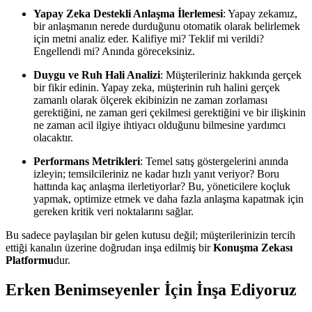
Yapay Zeka Destekli Anlaşma İlerlemesi
: Yapay zekamız,
bir anlaşmanın nerede durduğunu otomatik olarak belirlemek
için metni analiz eder. Kalifiye mi? Teklif mi verildi?
Engellendi mi? Anında göreceksiniz.
Duygu ve Ruh Hali Analizi
: Müşterileriniz hakkında gerçek
bir fikir edinin. Yapay zeka, müşterinin ruh halini gerçek
zamanlı olarak ölçerek ekibinizin ne zaman zorlaması
gerektiğini, ne zaman geri çekilmesi gerektiğini ve bir ilişkinin
ne zaman acil ilgiye ihtiyacı olduğunu bilmesine yardımcı
olacaktır.
Performans Metrikleri
: Temel satış göstergelerini anında
izleyin; temsilcileriniz ne kadar hızlı yanıt veriyor? Boru
hattında kaç anlaşma ilerletiyorlar? Bu, yöneticilere koçluk
yapmak, optimize etmek ve daha fazla anlaşma kapatmak için
gereken kritik veri noktalarını sağlar.
Bu sadece paylaşılan bir gelen kutusu değil; müşterilerinizin tercih
ettiği kanalın üzerine doğrudan inşa edilmiş bir
Konuşma Zekası
Platformu
dur.
Erken Benimseyenler İçin İnşa Ediyoruz