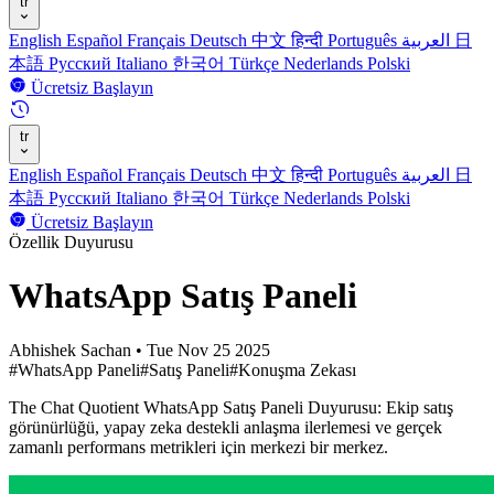
tr
English
Español
Français
Deutsch
中文
हिन्दी
Português
العربية
日
本語
Русский
Italiano
한국어
Türkçe
Nederlands
Polski
Ücretsiz Başlayın
tr
English
Español
Français
Deutsch
中文
हिन्दी
Português
العربية
日
本語
Русский
Italiano
한국어
Türkçe
Nederlands
Polski
Ücretsiz Başlayın
Özellik Duyurusu
WhatsApp Satış Paneli
Abhishek Sachan
•
Tue Nov 25 2025
#WhatsApp Paneli
#Satış Paneli
#Konuşma Zekası
The Chat Quotient WhatsApp Satış Paneli Duyurusu: Ekip satış
görünürlüğü, yapay zeka destekli anlaşma ilerlemesi ve gerçek
zamanlı performans metrikleri için merkezi bir merkez.