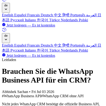
de
English
Español
Français
Deutsch
中文
हिन्दी
Português
العربية
日
本語
Русский
Italiano
한국어
Türkçe
Nederlands
Polski
Jetzt loslegen — Es ist kostenlos
de
English
Español
Français
Deutsch
中文
हिन्दी
Português
العربية
日
本語
Русский
Italiano
한국어
Türkçe
Nederlands
Polski
Jetzt loslegen — Es ist kostenlos
Leitfaden
Brauchen Sie die WhatsApp
Business API für ein CRM?
Abhishek Sachan
•
Fri Jul 03 2026
#WhatsApp Business API
#WhatsApp CRM ohne API
Nicht jedes WhatsApp CRM benötigt die offizielle Business API,