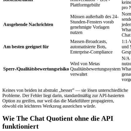
kein
Plattformgebühr
pro 
Norm
Müssen außerhalb des 24-
send
Stunden-Fensters vorab
Ausgehende Nachrichten
jede
genehmigte Vorlagen
Wha
nutzen
Chat
Massen-Broadcasts,
1:1-V
Am besten geeignet für
automatisierte Bots,
und 
Enterprise-Compliance
Gesp
N/A 
Wird von Metas
nutz
Sperr-/Qualitätsbewertungsrisiko
Qualitätsbewertungssystem
Wha
verwaltet
gena
vorg
Keines von beiden ist abstrakt „besser” — sie lösen unterschiedliche
Probleme. Der Fehler liegt darin, standardmäßig zur API-basierten
Option zu greifen, nur weil das die Marktführer propagieren,
obwohl ein leichteres Werkzeug ausreichen würde.
Wie The Chat Quotient ohne die API
funktioniert