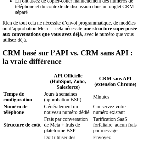
En ont assez de copier-coller manuellement des numéros de
téléphone et du contexte de discussion dans un onglet CRM
séparé
Rien de tout cela ne nécessite d’envoi programmatique, de modèles
ou d’approbation Meta — cela nécessite
une structure superposée
aux conversations que vous avez déjà
, avec le numéro que vous
utilisez déjà.
CRM basé sur l’API vs. CRM sans API :
la vraie différence
API Officielle
CRM sans API
(HubSpot, Zoho,
(extension Chrome)
Salesforce)
Temps de
Jours à semaines
Minutes
configuration
(approbation BSP)
Numéro de
Généralement un
Conservez votre
téléphone
nouveau numéro dédié
numéro existant
Frais par conversation
Tarification SaaS
Structure de coût
de Meta + frais de
forfaitaire, aucun frais
plateforme BSP
par message
Doit utiliser des
Envoyez