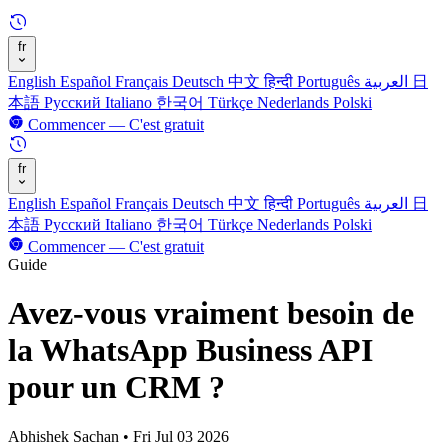
fr
English
Español
Français
Deutsch
中文
हिन्दी
Português
العربية
日
本語
Русский
Italiano
한국어
Türkçe
Nederlands
Polski
Commencer — C'est gratuit
fr
English
Español
Français
Deutsch
中文
हिन्दी
Português
العربية
日
本語
Русский
Italiano
한국어
Türkçe
Nederlands
Polski
Commencer — C'est gratuit
Guide
Avez-vous vraiment besoin de
la WhatsApp Business API
pour un CRM ?
Abhishek Sachan
•
Fri Jul 03 2026