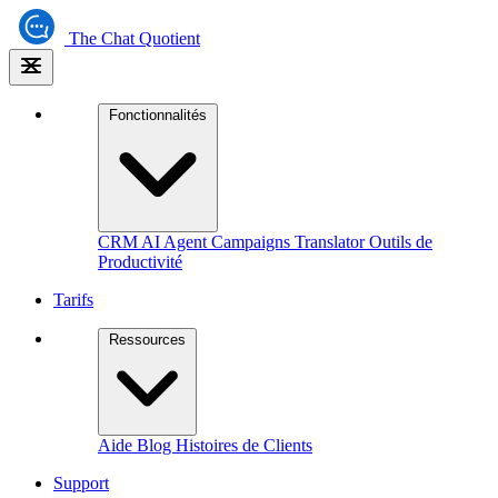
The
Chat Quotient
Fonctionnalités
CRM
AI Agent
Campaigns
Translator
Outils de
Productivité
Tarifs
Ressources
Aide
Blog
Histoires de Clients
Support