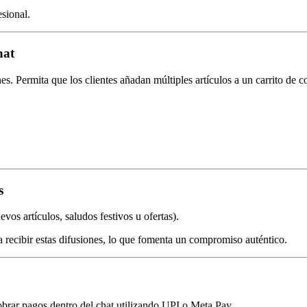
sional.
hat
es. Permita que los clientes añadan múltiples artículos a un carrito de
s
os artículos, saludos festivos u ofertas).
recibir estas difusiones, lo que fomenta un compromiso auténtico.
obrar pagos dentro del chat utilizando UPI o Meta Pay.