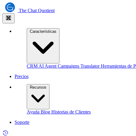
The
Chat Quotient
Características
CRM
AI Agent
Campaigns
Translator
Herramientas de P
Precios
Recursos
Ayuda
Blog
Historias de Clientes
Soporte