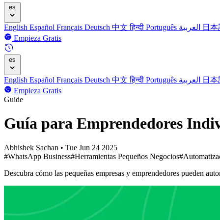
es
English
Español
Français
Deutsch
中文
हिन्दी
Português
العربية
日本
Empieza Gratis
es
English
Español
Français
Deutsch
中文
हिन्दी
Português
العربية
日本
Empieza Gratis
Guide
Guía para Emprendedores Indiv
Abhishek Sachan
•
Tue Jun 24 2025
#WhatsApp Business
#Herramientas Pequeños Negocios
#Automatizac
Descubra cómo las pequeñas empresas y emprendedores pueden automa