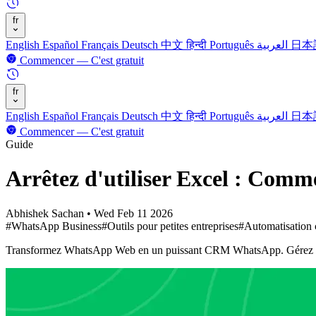
fr
English
Español
Français
Deutsch
中文
हिन्दी
Português
العربية
日本
Commencer — C'est gratuit
fr
English
Español
Français
Deutsch
中文
हिन्दी
Português
العربية
日本
Commencer — C'est gratuit
Guide
Arrêtez d'utiliser Excel : Comm
Abhishek Sachan
•
Wed Feb 11 2026
#WhatsApp Business
#Outils pour petites entreprises
#Automatisation c
Transformez WhatsApp Web en un puissant CRM WhatsApp. Gérez les pros