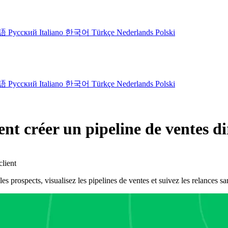
語
Русский
Italiano
한국어
Türkçe
Nederlands
Polski
語
Русский
Italiano
한국어
Türkçe
Nederlands
Polski
ent créer un pipeline de ventes
lient
pects, visualisez les pipelines de ventes et suivez les relances sans