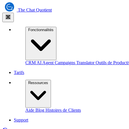
The
Chat Quotient
Fonctionnalités
CRM
AI Agent
Campaigns
Translator
Outils de Producti
Tarifs
Ressources
Aide
Blog
Histoires de Clients
Support