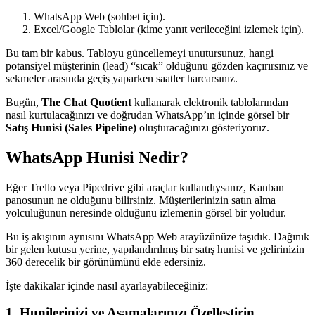
WhatsApp Web (sohbet için).
Excel/Google Tablolar (kime yanıt verileceğini izlemek için).
Bu tam bir kabus. Tabloyu güncellemeyi unutursunuz, hangi
potansiyel müşterinin (lead) “sıcak” olduğunu gözden kaçırırsınız ve
sekmeler arasında geçiş yaparken saatler harcarsınız.
Bugün,
The Chat Quotient
kullanarak elektronik tablolarından
nasıl kurtulacağınızı ve doğrudan WhatsApp’ın içinde görsel bir
Satış Hunisi (Sales Pipeline)
oluşturacağınızı gösteriyoruz.
WhatsApp Hunisi Nedir?
Eğer Trello veya Pipedrive gibi araçlar kullandıysanız, Kanban
panosunun ne olduğunu bilirsiniz. Müşterilerinizin satın alma
yolculuğunun neresinde olduğunu izlemenin görsel bir yoludur.
Bu iş akışının aynısını WhatsApp Web arayüzünüze taşıdık. Dağınık
bir gelen kutusu yerine, yapılandırılmış bir satış hunisi ve gelirinizin
360 derecelik bir görünümünü elde edersiniz.
İşte dakikalar içinde nasıl ayarlayabileceğiniz:
1. Hunilerinizi ve Aşamalarınızı Özelleştirin