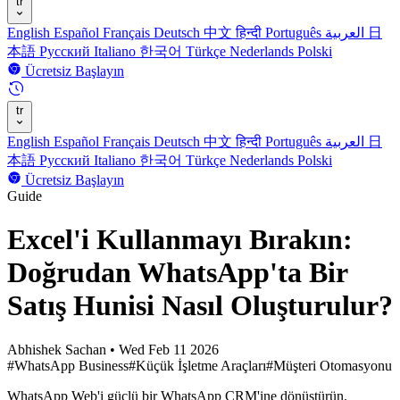
tr
English
Español
Français
Deutsch
中文
हिन्दी
Português
العربية
日
本語
Русский
Italiano
한국어
Türkçe
Nederlands
Polski
Ücretsiz Başlayın
tr
English
Español
Français
Deutsch
中文
हिन्दी
Português
العربية
日
本語
Русский
Italiano
한국어
Türkçe
Nederlands
Polski
Ücretsiz Başlayın
Guide
Excel'i Kullanmayı Bırakın:
Doğrudan WhatsApp'ta Bir
Satış Hunisi Nasıl Oluşturulur?
Abhishek Sachan
•
Wed Feb 11 2026
#WhatsApp Business
#Küçük İşletme Araçları
#Müşteri Otomasyonu
WhatsApp Web'i güçlü bir WhatsApp CRM'ine dönüştürün.