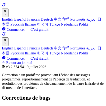
fr
English
Español
Français
Deutsch
中文
हिन्दी
Português
العربية
日
本語
Русский
Italiano
한국어
Türkçe
Nederlands
Polski
Commencer — C'est gratuit
fr
English
Español
Français
Deutsch
中文
हिन्दी
Português
العربية
日
本語
Русский
Italiano
한국어
Türkçe
Nederlands
Polski
Commencer — C'est gratuit
Retour au journal
v3.2.554.541
9 juillet 2026
Correction d'un problème provoquant l'échec des messages
programmés, repositionnement de l'aperçu de traduction, et
résolution des problèmes de chevauchement de la barre latérale et de
distorsion de l'interface.
Corrections de bugs