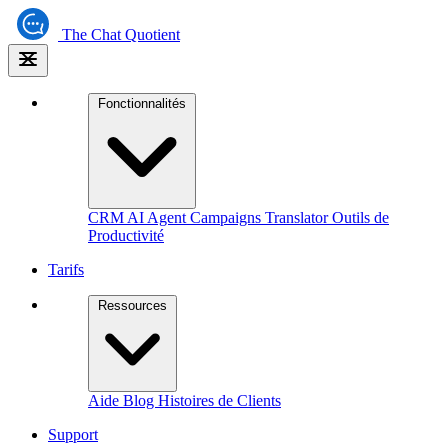
The
Chat Quotient
Fonctionnalités
CRM
AI Agent
Campaigns
Translator
Outils de
Productivité
Tarifs
Ressources
Aide
Blog
Histoires de Clients
Support