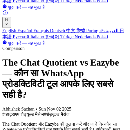
本語
Русский
Italiano
한국어
Türkçe
Nederlands
Polski
शुरू करें — यह मुफ़्त है
hi
English
Español
Français
Deutsch
中文
हिन्दी
Português
العربية
日
本語
Русский
Italiano
한국어
Türkçe
Nederlands
Polski
शुरू करें — यह मुफ़्त है
Comparison
The Chat Quotient vs Eazybe
— कौन सा WhatsApp
प्रोडक्टिविटी टूल आपके लिए सबसे
सही है?
Abhishek Sachan
•
Sun Nov 02 2025
#व्हाट्सएप शेड्यूल्ड मैसेज
#शेड्यूल्ड मैसेज
The Chat Quotient और Eazybe की तुलना करें और जानें कि कौन सा
WhatsApp प्रोडक्टिविटी टूल आपके लिए सबसे सही है। सुविधाओं, मूल्य