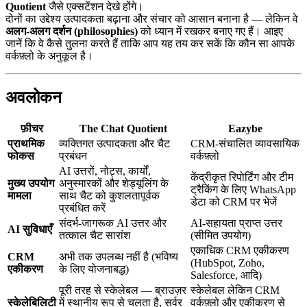
Quotient
जैसे एक्सटेंशन देखे होंगे।
दोनों का उद्देश्य उत्पादकता बढ़ाना और संचार को आसान बनाना है — लेकिन वे
अलग-अलग दर्शन (philosophies)
को ध्यान में रखकर बनाए गए हैं। आइए
जानें कि वे कैसे तुलना करते हैं ताकि आप यह तय कर सकें कि कौन सा आपके
वर्कफ़्लो के अनुकूल है।
अवलोकन
फ़ीचर
The Chat Quotient
Eazybe
प्राथमिक
व्यक्तिगत उत्पादकता और चैट
CRM-संचालित व्यावसायिक
फोकस
प्रबंधन
वर्कफ़्लो
AI उत्तरों, नोट्स, कार्यों,
केंद्रीकृत रिपोर्टिंग और टीम
मुख्य उपयोग
अनुस्मारकों और शेड्यूलिंग के
ट्रैकिंग के लिए WhatsApp
मामला
साथ चैट को कुशलतापूर्वक
डेटा को CRM पर भेजें
प्रबंधित करें
संदर्भ-जागरूक AI उत्तर और
AI-सहायता प्राप्त उत्तर
AI सुविधाएँ
तत्काल चैट सारांश
(सीमित उपयोग)
एकाधिक CRM एकीकरण
CRM
अभी तक उपलब्ध नहीं है (भविष्य
(HubSpot, Zoho,
एकीकरण
के लिए योजनाबद्ध)
Salesforce, आदि)
पूरी तरह से स्केलेबल — ब्राउज़र
स्केलेबल लेकिन CRM
स्केलेबिलिटी
में स्थानीय रूप से चलता है, सर्वर
वर्कफ़्लो और एकीकरण से