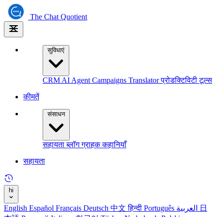
The
Chat Quotient
सुविधाएं
CRM
AI Agent
Campaigns
Translator
प्रोडक्टिविटी टूल्स
कीमतें
संसाधन
सहायता
ब्लॉग
ग्राहक कहानियाँ
सहायता
hi
English
Español
Français
Deutsch
中文
हिन्दी
Português
العربية
日