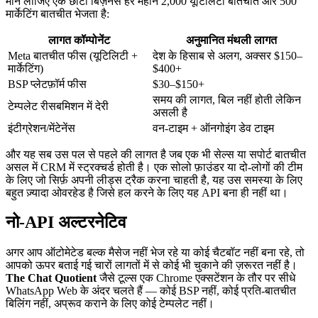
मान लीजिए एक छोटा बिज़नेस हर महीने 2,000 यूटिलिटी बातचीत और 500
मार्केटिंग बातचीत भेजता है:
लागत कॉम्पोनेंट
अनुमानित मंथली लागत
Meta बातचीत फीस (यूटिलिटी +
देश के हिसाब से अलग, अक्सर $150–
मार्केटिंग)
$400+
BSP प्लेटफ़ॉर्म फीस
$30–$150+
समय की लागत, बिल नहीं होती लेकिन
टेम्पलेट रीसबमिशन में देरी
असली है
इंटीग्रेशन/मेंटेनेंस
वन-टाइम + ऑनगोइंग डेव टाइम
और यह सब उस पल से पहले की लागत है जब एक भी सेल्स या सपोर्ट बातचीत
असल में CRM में स्ट्रक्चर्ड होती है। एक सोलो फ़ाउंडर या दो-लोगों की टीम
के लिए जो सिर्फ़ अपनी लीड्स ट्रैक करना चाहती है, यह उस समस्या के लिए
बहुत ज़्यादा ओवरहेड है जिसे हल करने के लिए यह API बना ही नहीं था।
नो-API अल्टरनेटिव
अगर आप ऑटोमेटेड बल्क मैसेज नहीं भेज रहे या कोई चैटबॉट नहीं बना रहे, तो
आपको ऊपर बताई गई चारों लागतों में से कोई भी चुकाने की ज़रूरत नहीं है।
The Chat Quotient
जैसे टूल्स एक Chrome एक्सटेंशन के तौर पर सीधे
WhatsApp Web के अंदर चलते हैं — कोई BSP नहीं, कोई प्रति-बातचीत
बिलिंग नहीं, अप्रूव कराने के लिए कोई टेम्पलेट नहीं।