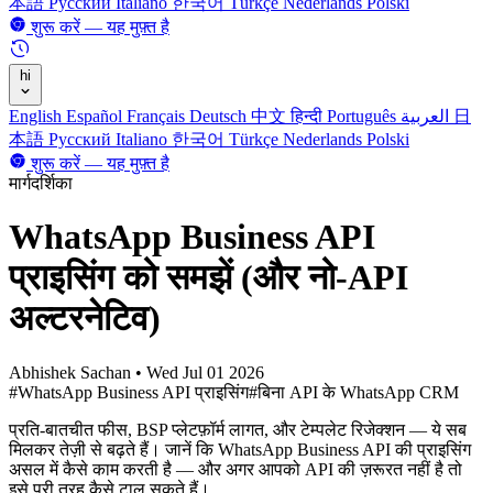
本語
Русский
Italiano
한국어
Türkçe
Nederlands
Polski
शुरू करें — यह मुफ़्त है
hi
English
Español
Français
Deutsch
中文
हिन्दी
Português
العربية
日
本語
Русский
Italiano
한국어
Türkçe
Nederlands
Polski
शुरू करें — यह मुफ़्त है
मार्गदर्शिका
WhatsApp Business API
प्राइसिंग को समझें (और नो-API
अल्टरनेटिव)
Abhishek Sachan
•
Wed Jul 01 2026
#WhatsApp Business API प्राइसिंग
#बिना API के WhatsApp CRM
प्रति-बातचीत फीस, BSP प्लेटफ़ॉर्म लागत, और टेम्पलेट रिजेक्शन — ये सब
मिलकर तेज़ी से बढ़ते हैं। जानें कि WhatsApp Business API की प्राइसिंग
असल में कैसे काम करती है — और अगर आपको API की ज़रूरत नहीं है तो
इसे पूरी तरह कैसे टाल सकते हैं।