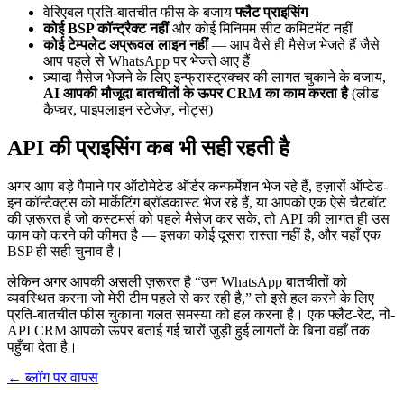
वेरिएबल प्रति-बातचीत फीस के बजाय
फ्लैट प्राइसिंग
कोई BSP कॉन्ट्रैक्ट नहीं
और कोई मिनिमम सीट कमिटमेंट नहीं
कोई टेम्पलेट अप्रूवल लाइन नहीं
— आप वैसे ही मैसेज भेजते हैं जैसे
आप पहले से WhatsApp पर भेजते आए हैं
ज़्यादा मैसेज भेजने के लिए इन्फ्रास्ट्रक्चर की लागत चुकाने के बजाय,
AI आपकी मौजूदा बातचीतों के ऊपर CRM का काम करता है
(लीड
कैप्चर, पाइपलाइन स्टेजेज़, नोट्स)
API की प्राइसिंग कब भी सही रहती है
अगर आप बड़े पैमाने पर ऑटोमेटेड ऑर्डर कन्फर्मेशन भेज रहे हैं, हज़ारों ऑप्टेड-
इन कॉन्टैक्ट्स को मार्केटिंग ब्रॉडकास्ट भेज रहे हैं, या आपको एक ऐसे चैटबॉट
की ज़रूरत है जो कस्टमर्स को पहले मैसेज कर सके, तो API की लागत ही उस
काम को करने की कीमत है — इसका कोई दूसरा रास्ता नहीं है, और यहाँ एक
BSP ही सही चुनाव है।
लेकिन अगर आपकी असली ज़रूरत है “उन WhatsApp बातचीतों को
व्यवस्थित करना जो मेरी टीम पहले से कर रही है,” तो इसे हल करने के लिए
प्रति-बातचीत फीस चुकाना गलत समस्या को हल करना है। एक फ्लैट-रेट, नो-
API CRM आपको ऊपर बताई गई चारों जुड़ी हुई लागतों के बिना वहाँ तक
पहुँचा देता है।
← ब्लॉग पर वापस