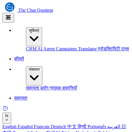
The
Chat Quotient
सुविधाएं
CRM
AI Agent
Campaigns
Translator
प्रोडक्टिविटी टूल्स
कीमतें
संसाधन
सहायता
ब्लॉग
ग्राहक कहानियाँ
सहायता
hi
English
Español
Français
Deutsch
中文
हिन्दी
Português
العربية
日