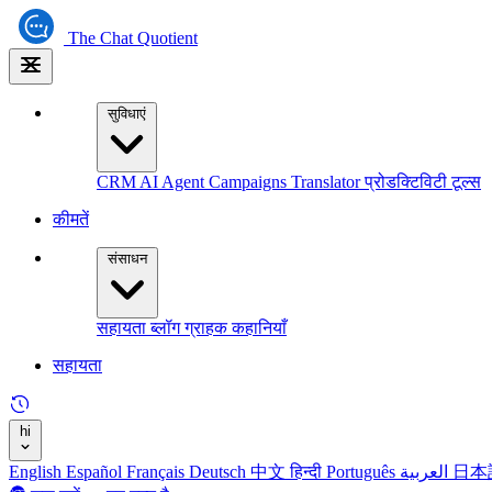
The
Chat Quotient
सुविधाएं
CRM
AI Agent
Campaigns
Translator
प्रोडक्टिविटी टूल्स
कीमतें
संसाधन
सहायता
ब्लॉग
ग्राहक कहानियाँ
सहायता
hi
English
Español
Français
Deutsch
中文
हिन्दी
Português
العربية
日本