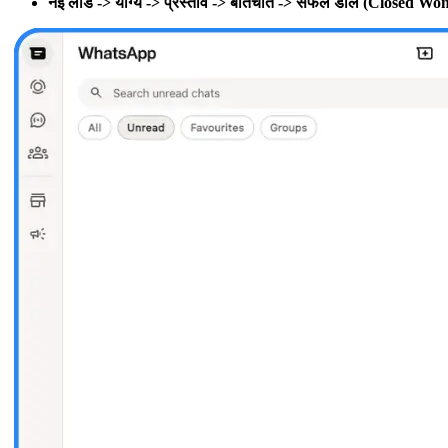
नई लीड -> योग्य -> प्रस्ताव -> बातचीत -> सफल डील (Closed Wo