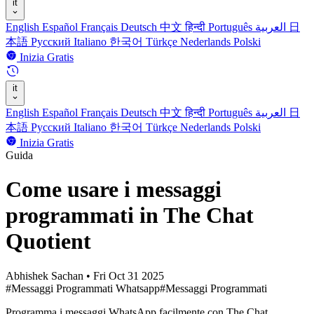
it
English
Español
Français
Deutsch
中文
हिन्दी
Português
العربية
日
本語
Русский
Italiano
한국어
Türkçe
Nederlands
Polski
Inizia Gratis
it
English
Español
Français
Deutsch
中文
हिन्दी
Português
العربية
日
本語
Русский
Italiano
한국어
Türkçe
Nederlands
Polski
Inizia Gratis
Guida
Come usare i messaggi
programmati in The Chat
Quotient
Abhishek Sachan
•
Fri Oct 31 2025
#Messaggi Programmati Whatsapp
#Messaggi Programmati
Programma i messaggi WhatsApp facilmente con The Chat