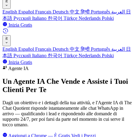
it
English
Español
Français
Deutsch
中文
हिन्दी
Português
العربية
日
本語
Русский
Italiano
한국어
Türkçe
Nederlands
Polski
Inizia Gratis
it
English
Español
Français
Deutsch
中文
हिन्दी
Português
العربية
日
本語
Русский
Italiano
한국어
Türkçe
Nederlands
Polski
Inizia Gratis
Agente IA
Un Agente IA Che Vende e
Assiste i Tuoi
Clienti Per Te
Dagli un obiettivo e i dettagli della tua attività, e l'Agente IA di The
Chat Quotient risponde istantaneamente alle chat WhatsApp in
arrivo — qualificando i lead e rispondendo alle domande di
supporto 24/7, per poi farsi da parte nel momento in cui serve il
tocco umano.
Aggiungi a Chrome — È Gratis
Vedi i Prezzi