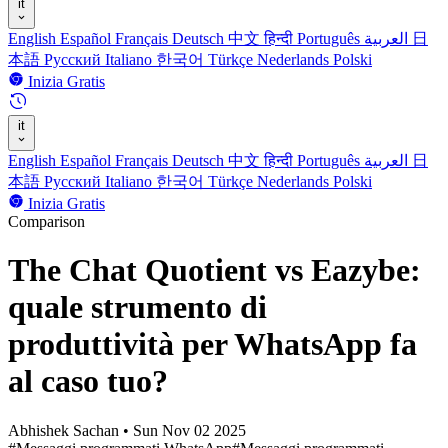
it
English
Español
Français
Deutsch
中文
हिन्दी
Português
العربية
日
本語
Русский
Italiano
한국어
Türkçe
Nederlands
Polski
Inizia Gratis
it
English
Español
Français
Deutsch
中文
हिन्दी
Português
العربية
日
本語
Русский
Italiano
한국어
Türkçe
Nederlands
Polski
Inizia Gratis
Comparison
The Chat Quotient vs Eazybe:
quale strumento di
produttività per WhatsApp fa
al caso tuo?
Abhishek Sachan
•
Sun Nov 02 2025