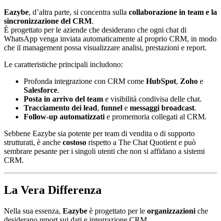
Eazybe
, d’altra parte, si concentra sulla
collaborazione in team e la
sincronizzazione del CRM
.
È progettato per le aziende che desiderano che ogni chat di
WhatsApp venga inviata automaticamente al proprio CRM, in modo
che il management possa visualizzare analisi, prestazioni e report.
Le caratteristiche principali includono:
Profonda integrazione con CRM come
HubSpot
,
Zoho
e
Salesforce
.
Posta in arrivo del team
e visibilità condivisa delle chat.
Tracciamento dei lead
,
funnel
e
messaggi broadcast
.
Follow-up automatizzati
e promemoria collegati al CRM.
Sebbene Eazybe sia potente per team di vendita o di supporto
strutturati, è anche
costoso
rispetto a The Chat Quotient e può
sembrare pesante per i singoli utenti che non si affidano a sistemi
CRM.
La Vera Differenza
Nella sua essenza,
Eazybe
è progettato per le
organizzazioni
che
desiderano report sui dati e integrazione CRM.