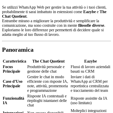
Se utilizzi WhatsApp Web per gestire la tua attività o i tuoi clienti,
probabilmente ti sarai imbattuto in estensioni come
Eazybe
e
The
Chat Quotient
.
Entrambe mirano a migliorare la produttività e semplificare la
comunicazione, ma sono costruite con in mente
filosofie diverse
.
Esploriamo le loro differenze per permetterti di decidere quale si
adatta meglio al tuo flusso di lavoro.
Panoramica
Caratteristica
The Chat Quotient
Eazybe
Focus
Produttività personale e
Flussi di lavoro aziendali
Principale
gestione delle chat
basati su CRM
Gestire le chat in modo
Inviare i dati di
Caso d’Uso
efficiente con risposte IA,
WhatsApp ai CRM per
Principale
note, attività, promemoria
reportistica centralizzata
e programmazione
e tracciamento del team
Risposte IA contestuali e
Funzionalità
Risposte assistite da IA
riepiloghi istantanei delle
IA
(uso limitato)
chat
Molteplici integrazioni
Integrazioni
Non ancora disponibili