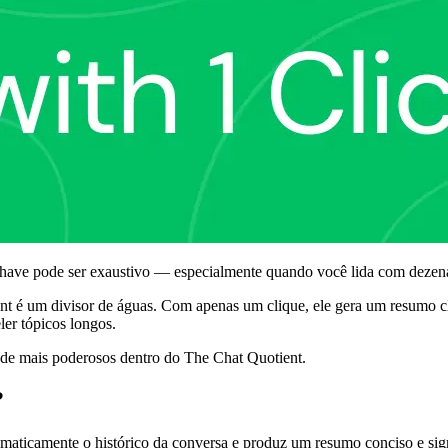
have pode ser exaustivo — especialmente quando você lida com dezenas
nt é um divisor de águas. Com apenas um clique, ele gera um resumo 
er tópicos longos.
de mais poderosos dentro do The Chat Quotient.
?
ticamente o histórico da conversa e produz um resumo conciso e signif