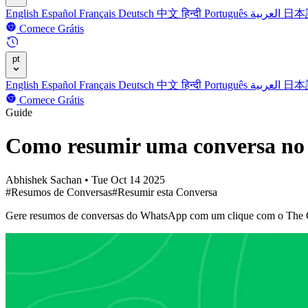
English
Español
Français
Deutsch
中文
हिन्दी
Português
العربية
日本
Comece Grátis
pt
English
Español
Français
Deutsch
中文
हिन्दी
Português
العربية
日本
Comece Grátis
Guide
Como resumir uma conversa n
Abhishek Sachan
•
Tue Oct 14 2025
#Resumos de Conversas
#Resumir esta Conversa
Gere resumos de conversas do WhatsApp com um clique com o The Ch