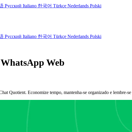
語
Русский
Italiano
한국어
Türkçe
Nederlands
Polski
語
Русский
Italiano
한국어
Türkçe
Nederlands
Polski
o WhatsApp Web
at Quotient. Economize tempo, mantenha-se organizado e lembre-se de