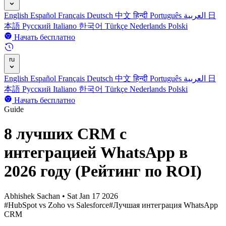
English
Español
Français
Deutsch
中文
हिन्दी
Português
العربية
日
本語
Русский
Italiano
한국어
Türkçe
Nederlands
Polski
Начать бесплатно
ru
English
Español
Français
Deutsch
中文
हिन्दी
Português
العربية
日
本語
Русский
Italiano
한국어
Türkçe
Nederlands
Polski
Начать бесплатно
Guide
8 лучших CRM с
интеграцией WhatsApp в
2026 году (Рейтинг по ROI)
Abhishek Sachan
•
Sat Jan 17 2026
#HubSpot vs Zoho vs Salesforce
#Лучшая интеграция WhatsApp
CRM