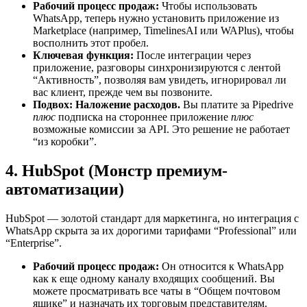
Рабочий процесс продаж:
Чтобы использовать
WhatsApp, теперь нужно установить приложение из
Marketplace (например, TimelinesAI или WAPlus), чтобы
восполнить этот пробел.
Ключевая функция:
После интеграции через
приложение, разговоры синхронизируются с лентой
“Активность”, позволяя вам увидеть, игнорировал ли
вас клиент, прежде чем вы позвоните.
Подвох:
Наложение расходов.
Вы платите за Pipedrive
плюс
подписка на стороннее приложение
плюс
возможные комиссии за API. Это решение не работает
“из коробки”.
4. HubSpot (Монстр премиум-
автоматизации)
HubSpot — золотой стандарт для маркетинга, но интеграция с
WhatsApp скрыта за их дорогими тарифами “Professional” или
“Enterprise”.
Рабочий процесс продаж:
Он относится к WhatsApp
как к еще одному каналу входящих сообщений. Вы
можете просматривать все чаты в “Общем почтовом
ящике” и назначать их торговым представителям.