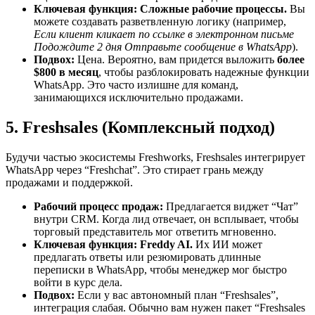
Ключевая функция:
Сложные рабочие процессы.
Вы
можете создавать разветвленную логику (например,
Если клиент кликает по ссылке в электронном письме
Подождите 2 дня Отправьте сообщение в WhatsApp
).
Подвох:
Цена. Вероятно, вам придется выложить
более
$800 в месяц
, чтобы разблокировать надежные функции
WhatsApp. Это часто излишне для команд,
занимающихся исключительно продажами.
5. Freshsales (Комплексный подход)
Будучи частью экосистемы Freshworks, Freshsales интегрирует
WhatsApp через “Freshchat”. Это стирает грань между
продажами и поддержкой.
Рабочий процесс продаж:
Предлагается виджет “Чат”
внутри CRM. Когда лид отвечает, он всплывает, чтобы
торговый представитель мог ответить мгновенно.
Ключевая функция:
Freddy AI.
Их ИИ может
предлагать ответы или резюмировать длинные
переписки в WhatsApp, чтобы менеджер мог быстро
войти в курс дела.
Подвох:
Если у вас автономный план “Freshsales”,
интеграция слабая. Обычно вам нужен пакет “Freshsales