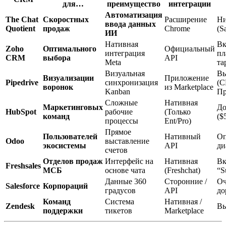
для…
преимущество
интеграции
Автоматизация
The Chat
Скоростных
Расширение
Ни
ввода данных
Quotient
продаж
Chrome
(S
ИИ
Нативная
Вк
Zoho
Оптимального
Официальный
интеграция
пл
CRM
выбора
API
Meta
та
Визуальная
Вы
Визуализации
Приложение
Pipedrive
синхронизация
(C
воронок
из Marketplace
Kanban
Пр
Сложные
Нативная
Маркетинговых
До
HubSpot
рабочие
(Только
команд
($
процессы
Ent/Pro)
Прямое
Пользователей
Нативный
Оп
Odoo
выставление
экосистемы
API
ди
счетов
Отделов продаж
Интерфейс на
Нативная
Вк
Freshsales
МСБ
основе чата
(Freshchat)
“S
Данные 360
Сторонние /
Оч
Salesforce
Корпораций
градусов
API
до
Команд
Система
Нативная /
Zendesk
Вы
поддержки
тикетов
Marketplace