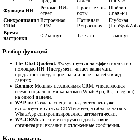
продаж
отделы
HubSpot
Резюме, ИИ-
Простые чат-
Шаблоны
Функции ИИ
ответ
боты
ChatGPT
Синхронизация
Встроенная
Нативная/
Глубокая
CRM
CRM
Встроенная
(HubSpot/Zoho
Время
< 2 минут
1-2 часа
15 минут
настройки
Разбор функций
The Chat Quotient:
Фокусируется на эффективности с
помощью ИИ. Инструмент читает ваши чаты,
предлагает следующие шаги и берет на себя ввод
данных.
Kommo:
Мощная независимая CRM, управляющая
всеми социальными каналами (WhatsApp, IG, Telegram)
на одной панели.
WAPlus:
Создана специально для тех, кто уже
использует крупную CRM и хочет, чтобы их чаты в
WhatsApp синхронизировались автоматически.
WA-CRM:
Легкий инструмент для базовой
организации: вкладки и отложенные сообщения.
Как начать