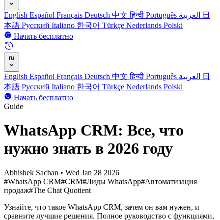
English
Español
Français
Deutsch
中文
हिन्दी
Português
العربية
日
本語
Русский
Italiano
한국어
Türkçe
Nederlands
Polski
Начать бесплатно
ru
English
Español
Français
Deutsch
中文
हिन्दी
Português
العربية
日
本語
Русский
Italiano
한국어
Türkçe
Nederlands
Polski
Начать бесплатно
Guide
WhatsApp CRM: Все, что
нужно знать в 2026 году
Abhishek Sachan
•
Wed Jan 28 2026
#WhatsApp CRM
#CRM
#Лиды WhatsApp
#Автоматизация
продаж
#The Chat Quotient
Узнайте, что такое WhatsApp CRM, зачем он вам нужен, и
сравните лучшие решения. Полное руководство с функциями,