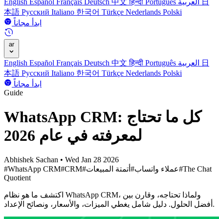
日
العربية
Português
हिन्दी
中文
Deutsch
Français
Español
English
本語
Русский
Italiano
한국어
Türkçe
Nederlands
Polski
ابدأ مجاناً
ar
日
العربية
Português
हिन्दी
中文
Deutsch
Français
Español
English
本語
Русский
Italiano
한국어
Türkçe
Nederlands
Polski
ابدأ مجاناً
Guide
WhatsApp CRM: كل ما تحتاج
لمعرفته في عام 2026
Abhishek Sachan
•
Wed Jan 28 2026
#The Chat
#عملاء واتساب
#أتمتة المبيعات
#CRM
#WhatsApp CRM
Quotient
اكتشف ما هو نظام WhatsApp CRM، ولماذا تحتاجه، وقارن بين
أفضل الحلول. دليل شامل يغطي الميزات، والأسعار، ونصائح الإعداد.