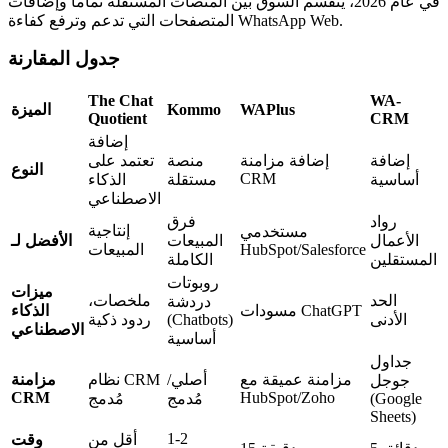
في عام 2026، ينقسم السوق بين المنصات المستقلة تماماً وإضافات
المتصفحات التي تدعم وترفع كفاءة WhatsApp Web.
جدول المقارنة
The Chat
WA-
WAPlus
Kommo
الميزة
Quotient
CRM
إضافة
إضافة
إضافة مزامنة
منصة
تعتمد على
النوع
CRM
أساسية
مستقلة
الذكاء
الاصطناعي
رواد
فرق
إنتاجية
مستخدمي
الأعمال
المبيعات
الأفضل لـ
HubSpot/Salesforce
المبيعات
المستقلين
الكاملة
روبوتات
ميزات
الحد
ملخصات،
دردشة
مسودات ChatGPT
الذكاء
الأدنى
(Chatbots)
ردود ذكية
الاصطناعي
أساسية
جداول
مزامنة عميقة مع
أصلي/
نظام CRM
مزامنة
جوجل
CRM
HubSpot/Zoho
(Google
مُدمج
مُدمج
Sheets)
1-2
أقل من
وقت