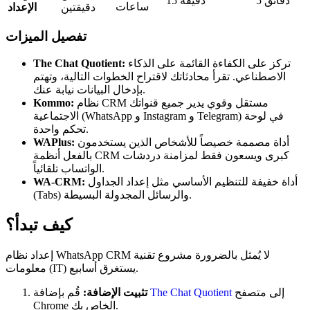
5 دقائق
15 دقيقة
ساعات
دقيقتين
الإعداد
تفصيل الميزات
تركز على الكفاءة القائمة على الذكاء
The Chat Quotient:
الاصطناعي. تقرأ محادثاتك لاقتراح الخطوات التالية، وتهتم
بإدخال البيانات نيابة عنك.
نظام CRM مستقل وقوي يدير جميع قنواتك
Kommo:
الاجتماعية (WhatsApp و Instagram و Telegram) في لوحة
تحكم واحدة.
أداة مصممة خصيصاً للأشخاص الذين يستخدمون
WAPlus:
بالفعل أنظمة CRM كبرى ويسعون فقط لمزامنة دردشات
الواتساب تلقائياً.
أداة خفيفة للتنظيم الأساسي مثل إعداد الجداول
WA-CRM:
(Tabs) والرسائل المجدولة البسيطة.
كيف تبدأ؟
إعداد نظام WhatsApp CRM لا يُمثل بالضرورة مشروع تقنية
معلومات (IT) يستغرق أسابيع.
إلى متصفح
The Chat Quotient
قُم بإضافة
تثبيت الإضافة:
Chrome الخاص بك.