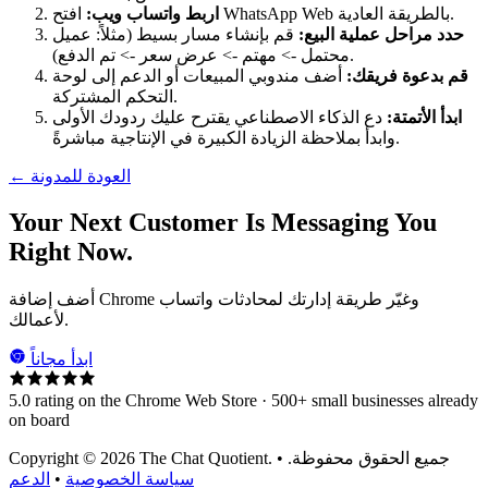
افتح WhatsApp Web بالطريقة العادية.
اربط واتساب ويب:
حدد مراحل عملية البيع:
قم بإنشاء مسار بسيط (مثلاً: عميل
محتمل -> مهتم -> عرض سعر -> تم الدفع).
قم بدعوة فريقك:
أضف مندوبي المبيعات أو الدعم إلى لوحة
التحكم المشتركة.
ابدأ الأتمتة:
دع الذكاء الاصطناعي يقترح عليك ردودك الأولى
وابدأ بملاحظة الزيادة الكبيرة في الإنتاجية مباشرةً.
← العودة للمدونة
Your Next Customer Is Messaging You
Right Now.
أضف إضافة Chrome وغيّر طريقة إدارتك لمحادثات واتساب
لأعمالك.
ابدأ مجاناً
5.0 rating on the Chrome Web Store · 500+ small businesses already
on board
Copyright © 2026 The Chat Quotient. جميع الحقوق محفوظة. •
سياسة الخصوصية
•
الدعم