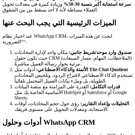
سرعة استجابة أكبر بنسبة 30-50%
وزيادة كبيرة في معدلات تحويل
العملاء ببساطة لأنه لا أحد يسقط من بين الشقوق.
الميزات الرئيسية التي يجب البحث عنها
عند اختيار نظام WhatsApp CRM، ابحث عن هذه الميزات
“الضرورية”:
صندوق وارد موحد/شريط جانبي:
مكان واحد لإدارة المحادثات
حيث تكون حقول CRM (الملاحظات، المهام، مسار المبيعات)
مرئية بجوار رسالة العميل مباشرةً.
The Chat Quotient
أدوات مثل
الأتمتة والذكاء الاصطناعي:
تستخدم الذكاء الاصطناعي لاقتراح الردود، وتلخيص المحادثات
الطويلة، بل وملء بيانات العميل المحتمل تلقائياً.
قدرات التكامل:
القدرة على المزامنة مع منصة البيانات
الأساسية الخاصة بك مثل HubSpot أو Salesforce أو Google
Sheets.
التحليلات وإعداد التقارير:
رؤى حول حجم المحادثات، أوقات
الاستجابة، ومعدلات التحويل على مستوى فريقك.
أدوات وحلول WhatsApp CRM