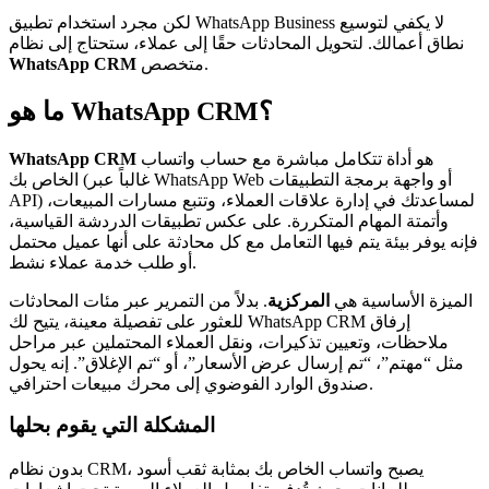
لكن مجرد استخدام تطبيق WhatsApp Business لا يكفي لتوسيع
نطاق أعمالك. لتحويل المحادثات حقًا إلى عملاء، ستحتاج إلى نظام
متخصص.
WhatsApp CRM
ما هو WhatsApp CRM؟
هو أداة تتكامل مباشرة مع حساب واتساب
WhatsApp CRM
الخاص بك (غالباً عبر WhatsApp Web أو واجهة برمجة التطبيقات
API) لمساعدتك في إدارة علاقات العملاء، وتتبع مسارات المبيعات،
وأتمتة المهام المتكررة. على عكس تطبيقات الدردشة القياسية،
فإنه يوفر بيئة يتم فيها التعامل مع كل محادثة على أنها عميل محتمل
أو طلب خدمة عملاء نشط.
الميزة الأساسية هي
المركزية
. بدلاً من التمرير عبر مئات المحادثات
للعثور على تفصيلة معينة، يتيح لك WhatsApp CRM إرفاق
ملاحظات، وتعيين تذكيرات، ونقل العملاء المحتملين عبر مراحل
مثل “مهتم”، “تم إرسال عرض الأسعار”، أو “تم الإغلاق”. إنه يحول
صندوق الوارد الفوضوي إلى محرك مبيعات احترافي.
المشكلة التي يقوم بحلها
بدون نظام CRM، يصبح واتساب الخاص بك بمثابة ثقب أسود