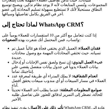
للبيانات. حيث تُدفن تفاصيل العملاء المهمة تحت إشعارات
المجموعات، وتُنسى المتابعات لأنه لا يوجد نظام تذكير، ويصبح توسيع
النطاق مستحيلاً لأنك لا تستطيع بسهولة تسليم المحادثة إلى عضو
آخر في الفريق بكامل تفاصيلها وسياقها.
لماذا تحتاج إلى WhatsApp CRM؟
إذا كنت تتعامل مع أكثر من 10 استفسارات للعملاء يومياً على
:
واتساب، فمن المحتمل أنك شعرت بهذه
الصعوبات
فقدان العملاء:
العميل الذي يختفي فجأة هو غالباً عميل تم
نسيانه. حيث تختفي المحادثات المهمة مع وصول محادثات
جديدة.
عبء العمل اليدوي:
إن نسخ ولصق نفس الإجابات أو إدخال
بيانات العملاء يدوياً في جدول بيانات منفصل يقضي على
إنتاجيتك تماماً.
انعدام الشفافية:
لا يملك المدراء أي طريقة لمعرفة عدد
العملاء في مسار المبيعات أو أي مندوب مبيعات يحقق أفضل
أداء.
صوامع المعلومات المغلقة:
عندما يطلب أحد العملاء تحديثاً
للحالة، تضطر إلى التمرير لدقائق للعثور على تفاصيل طلبه
الأخير.
يؤدي تنفيذ نظام WhatsApp CRM عادة إلى
تأثير ذلك على الأعمال: