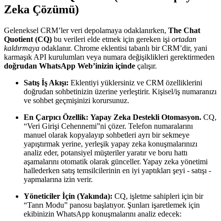
Zeka Çözümü)
Geleneksel CRM’ler veri depolamaya odaklanırken,
The Chat
Quotient (CQ)
bu verileri elde etmek için gereken işi
ortadan
kaldırmaya
odaklanır. Chrome eklentisi tabanlı bir CRM’dir, yani
karmaşık API kurulumları veya numara değişiklikleri gerektirmeden
doğrudan WhatsApp Web’inizin içinde
çalışır.
Satış İş Akışı:
Eklentiyi yüklersiniz ve CRM özelliklerini
doğrudan sohbetinizin üzerine yerleştirir. Kişisel/iş numaranızı
ve sohbet geçmişinizi korursunuz.
En Çarpıcı Özellik:
Yapay Zeka Destekli Otomasyon.
CQ,
“Veri Girişi Cehennemi”ni çözer. Telefon numaralarını
manuel olarak kopyalayıp sohbetleri ayrı bir sekmeye
yapıştırmak yerine, yerleşik yapay zeka konuşmalarınızı
analiz eder, potansiyel müşteriler yaratır ve boru hattı
aşamalarını otomatik olarak günceller. Yapay zeka yönetimi
hallederken satış temsilcilerinin en iyi yaptıkları şeyi - satışı -
yapmalarına izin verir.
Yöneticiler İçin (Yakında):
CQ, işletme sahipleri için bir
“Tanrı Modu” panosu başlatıyor. Şunları işaretlemek için
ekibinizin WhatsApp konuşmalarını analiz edecek: