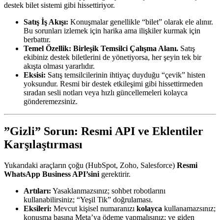
destek bilet sistemi gibi hissettiriyor.
Satış İş Akışı:
Konuşmalar genellikle “bilet” olarak ele alınır.
Bu sorunları izlemek için harika ama ilişkiler kurmak için
berbattır.
Temel Özellik:
Birleşik Temsilci Çalışma Alanı.
Satış
ekibiniz destek biletlerini de yönetiyorsa, her şeyin tek bir
akışta olması yararlıdır.
Eksisi:
Satış temsilcilerinin ihtiyaç duyduğu “çevik” histen
yoksundur. Resmi bir destek etkileşimi gibi hissettirmeden
sıradan sesli notları veya hızlı güncellemeleri kolayca
gönderemezsiniz.
”Gizli” Sorun: Resmi API ve Eklentiler
Karşılaştırması
Yukarıdaki araçların çoğu (HubSpot, Zoho, Salesforce)
Resmi
WhatsApp Business API’sini
gerektirir.
Artıları:
Yasaklanmazsınız; sohbet robotlarını
kullanabilirsiniz; “Yeşil Tik” doğrulaması.
Eksileri:
Mevcut kişisel numaranızı
kolayca
kullanamazsınız;
konuşma başına Meta’ya ödeme yapmalısınız; ve giden