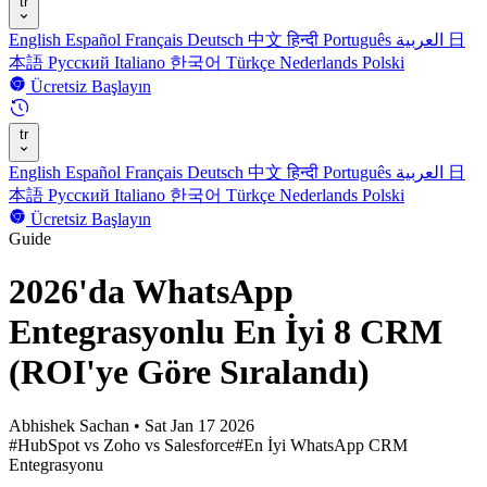
tr
English
Español
Français
Deutsch
中文
हिन्दी
Português
العربية
日
本語
Русский
Italiano
한국어
Türkçe
Nederlands
Polski
Ücretsiz Başlayın
tr
English
Español
Français
Deutsch
中文
हिन्दी
Português
العربية
日
本語
Русский
Italiano
한국어
Türkçe
Nederlands
Polski
Ücretsiz Başlayın
Guide
2026'da WhatsApp
Entegrasyonlu En İyi 8 CRM
(ROI'ye Göre Sıralandı)
Abhishek Sachan
•
Sat Jan 17 2026
#HubSpot vs Zoho vs Salesforce
#En İyi WhatsApp CRM
Entegrasyonu