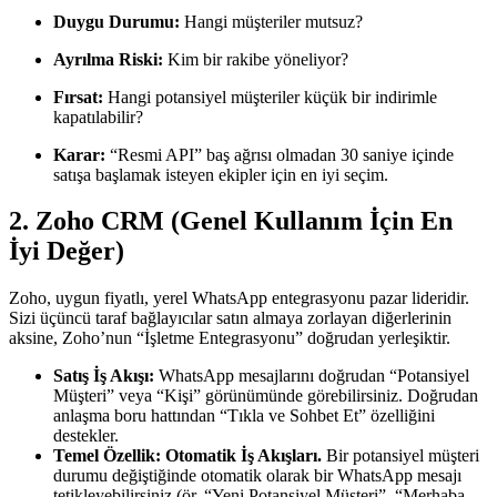
Duygu Durumu:
Hangi müşteriler mutsuz?
Ayrılma Riski:
Kim bir rakibe yöneliyor?
Fırsat:
Hangi potansiyel müşteriler küçük bir indirimle
kapatılabilir?
Karar:
“Resmi API” baş ağrısı olmadan 30 saniye içinde
satışa başlamak isteyen ekipler için en iyi seçim.
2. Zoho CRM (Genel Kullanım İçin En
İyi Değer)
Zoho, uygun fiyatlı, yerel WhatsApp entegrasyonu pazar lideridir.
Sizi üçüncü taraf bağlayıcılar satın almaya zorlayan diğerlerinin
aksine, Zoho’nun “İşletme Entegrasyonu” doğrudan yerleşiktir.
Satış İş Akışı:
WhatsApp mesajlarını doğrudan “Potansiyel
Müşteri” veya “Kişi” görünümünde görebilirsiniz. Doğrudan
anlaşma boru hattından “Tıkla ve Sohbet Et” özelliğini
destekler.
Temel Özellik:
Otomatik İş Akışları.
Bir potansiyel müşteri
durumu değiştiğinde otomatik olarak bir WhatsApp mesajı
tetikleyebilirsiniz (ör. “Yeni Potansiyel Müşteri”, “Merhaba,