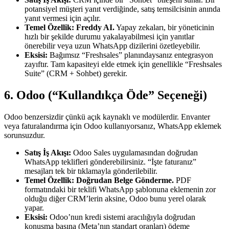
potansiyel müşteri yanıt verdiğinde, satış temsilcisinin anında
yanıt vermesi için açılır.
Temel Özellik:
Freddy AI.
Yapay zekaları, bir yöneticinin
hızlı bir şekilde durumu yakalayabilmesi için yanıtlar
önerebilir veya uzun WhatsApp dizilerini özetleyebilir.
Eksisi:
Bağımsız “Freshsales” planındaysanız entegrasyon
zayıftır. Tam kapasiteyi elde etmek için genellikle “Freshsales
Suite” (CRM + Sohbet) gerekir.
6. Odoo (“Kullandıkça Öde” Seçeneği)
Odoo benzersizdir çünkü açık kaynaklı ve modülerdir. Envanter
veya faturalandırma için Odoo kullanıyorsanız, WhatsApp eklemek
sorunsuzdur.
Satış İş Akışı:
Odoo Sales uygulamasından doğrudan
WhatsApp teklifleri gönderebilirsiniz. “İşte faturanız”
mesajları tek bir tıklamayla gönderilebilir.
Temel Özellik:
Doğrudan Belge Gönderme.
PDF
formatındaki bir teklifi WhatsApp şablonuna eklemenin zor
olduğu diğer CRM’lerin aksine, Odoo bunu yerel olarak
yapar.
Eksisi:
Odoo’nun kredi sistemi aracılığıyla doğrudan
konuşma başına (Meta’nın standart oranları) ödeme