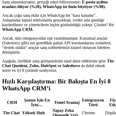
Satış alanındaysanız, gerçeği zaten biliyorsunuz:
E-posta açılma
oranları ölüyor (%20), WhatsApp ise hızla büyüyor (%98).
Ancak çoğu satış ekibi için WhatsApp bir “kara kutudur”.
Anlaşmalar kişisel telefonlarda gerçekleşir, veriler asla günlüğe
kaydedilmez ve yöneticilerin hiçbir görünürlüğü yoktur. Çözüm? Bir
WhatsApp CRM.
Ancak, tüm entegrasyonlar eşit yaratılmamıştır. Kurumsal araçlar
(Salesforce gibi) sizi genellikle pahalı API kurulumlarına zorlarken,
“destek odaklı” araçlar satış sohbetlerinizi kişisel olmayan biletlere
dönüştürür.
Aşağıda, özellikle
satış
görüşmelerini nasıl idare ettiklerine göre
The
Chat Quotient, Zoho, HubSpot ve Salesforce
da dahil olmak
üzere en iyi 8 çözümü sıralıyoruz.
Hızlı Karşılaştırma: Bir Bakışta En İyi 8
WhatsApp CRM’i
Şunun İçin En
Entegrasyon
Fiy
CRM
Temel Avantaj
İyisi…
Türü
Etki
Yapay Zeka
The Chat
Yüksek Hızlı
Chrome
Düşük
Otomatik Veri