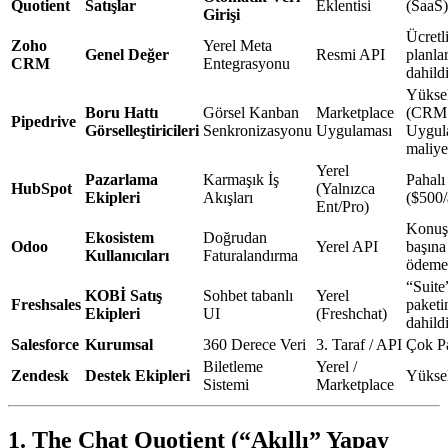
Quotient
Satışlar
Eklentisi
(SaaS)
Girişi
Ücretl
Zoho
Yerel Meta
Genel Değer
Resmi API
planla
CRM
Entegrasyonu
dahildi
Yükse
Boru Hattı
Görsel Kanban
Marketplace
(CRM
Pipedrive
Görselleştiricileri
Senkronizasyonu
Uygulaması
Uygul
maliye
Yerel
Pazarlama
Karmaşık İş
Pahalı
HubSpot
(Yalnızca
Ekipleri
Akışları
($500/
Ent/Pro)
Konu
Ekosistem
Doğrudan
Odoo
Yerel API
başına
Kullanıcıları
Faturalandırma
ödeme
“Suite
KOBİ Satış
Sohbet tabanlı
Yerel
Freshsales
paketi
Ekipleri
UI
(Freshchat)
dahildi
Salesforce
Kurumsal
360 Derece Veri
3. Taraf / API
Çok Pa
Biletleme
Yerel /
Zendesk
Destek Ekipleri
Yükse
Sistemi
Marketplace
1. The Chat Quotient (“Akıllı” Yapay