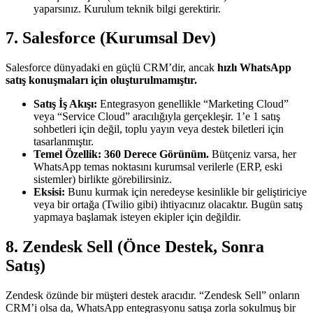
yaparsınız. Kurulum teknik bilgi gerektirir.
7. Salesforce (Kurumsal Dev)
Salesforce dünyadaki en güçlü CRM’dir, ancak
hızlı WhatsApp
satış konuşmaları için oluşturulmamıştır.
Satış İş Akışı:
Entegrasyon genellikle “Marketing Cloud”
veya “Service Cloud” aracılığıyla gerçekleşir. 1’e 1 satış
sohbetleri için değil, toplu yayın veya destek biletleri için
tasarlanmıştır.
Temel Özellik:
360 Derece Görünüm.
Bütçeniz varsa, her
WhatsApp temas noktasını kurumsal verilerle (ERP, eski
sistemler) birlikte görebilirsiniz.
Eksisi:
Bunu kurmak için neredeyse kesinlikle bir geliştiriciye
veya bir ortağa (Twilio gibi) ihtiyacınız olacaktır. Bugün satış
yapmaya başlamak isteyen ekipler için değildir.
8. Zendesk Sell (Önce Destek, Sonra
Satış)
Zendesk özünde bir müşteri destek aracıdır. “Zendesk Sell” onların
CRM’i olsa da, WhatsApp entegrasyonu satışa zorla sokulmuş bir