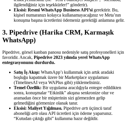
ilgilendiğiniz için teşekkürler!” gönderir).
Eksisi:
Resmi WhatsApp Business API’si
gerektirir. Bu,
kişisel numaranızı kolayca kullanamayacağınız ve Meta’nın
konuşma başına ücretlerini ödemeniz gerektiği anlamına gelir.
3. Pipedrive (Harika CRM, Karmaşık
WhatsApp)
Pipedrive, görsel kanban panosu nedeniyle satış profesyonelleri için
favoridir. Ancak,
Pipedrive 2023 yılında yerel WhatsApp
entegrasyonunu durdurdu.
Satış İş Akışı:
WhatsApp’ı kullanmak için artık aradaki
boşluğu kapatmak üzere bir Marketplace uygulaması
(TimelinesAI veya WAPlus gibi) yüklemelisiniz.
Temel Özellik:
Bir uygulama aracılığıyla entegre edildikten
sonra, konuşmalar “Etkinlik” akışına senkronize olur ve
aramadan önce bir müşterinin sizi görmezden gelip
gelmediğini görmenize olanak tanır.
Eksisi:
Maliyet Yığılması.
Pipedrive
artı
üçüncü taraf
aboneliği
artı
olası API ücretleri için ödeme yaparsınız.
“Kutudan çıktığı gibi” kullanıma hazır değildir.