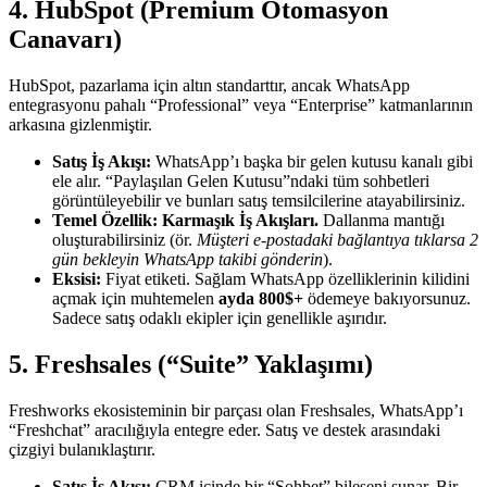
4. HubSpot (Premium Otomasyon
Canavarı)
HubSpot, pazarlama için altın standarttır, ancak WhatsApp
entegrasyonu pahalı “Professional” veya “Enterprise” katmanlarının
arkasına gizlenmiştir.
Satış İş Akışı:
WhatsApp’ı başka bir gelen kutusu kanalı gibi
ele alır. “Paylaşılan Gelen Kutusu”ndaki tüm sohbetleri
görüntüleyebilir ve bunları satış temsilcilerine atayabilirsiniz.
Temel Özellik:
Karmaşık İş Akışları.
Dallanma mantığı
oluşturabilirsiniz (ör.
Müşteri e-postadaki bağlantıya tıklarsa 2
gün bekleyin WhatsApp takibi gönderin
).
Eksisi:
Fiyat etiketi. Sağlam WhatsApp özelliklerinin kilidini
açmak için muhtemelen
ayda 800$+
ödemeye bakıyorsunuz.
Sadece satış odaklı ekipler için genellikle aşırıdır.
5. Freshsales (“Suite” Yaklaşımı)
Freshworks ekosisteminin bir parçası olan Freshsales, WhatsApp’ı
“Freshchat” aracılığıyla entegre eder. Satış ve destek arasındaki
çizgiyi bulanıklaştırır.
Satış İş Akışı:
CRM içinde bir “Sohbet” bileşeni sunar. Bir