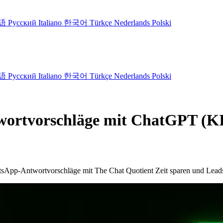
語
Русский
Italiano
한국어
Türkçe
Nederlands
Polski
語
Русский
Italiano
한국어
Türkçe
Nederlands
Polski
ortvorschläge mit ChatGPT (KI
atsApp-Antwortvorschläge mit The Chat Quotient Zeit sparen und Leads