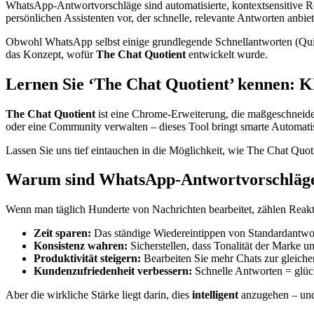
WhatsApp-Antwortvorschläge sind automatisierte, kontextsensitive Reak
persönlichen Assistenten vor, der schnelle, relevante Antworten anbi
Obwohl WhatsApp selbst einige grundlegende Schnellantworten (Quick
das Konzept, wofür
The Chat Quotient
entwickelt wurde.
Lernen Sie ‘The Chat Quotient’ kennen: K
The Chat Quotient
ist eine Chrome-Erweiterung, die maßgeschneide
oder eine Community verwalten – dieses Tool bringt smarte Automatis
Lassen Sie uns tief eintauchen in die Möglichkeit, wie The Chat Quo
Warum sind WhatsApp-Antwortvorschläge
Wenn man täglich Hunderte von Nachrichten bearbeitet, zählen Rea
Zeit sparen:
Das ständige Wiedereintippen von Standardantwor
Konsistenz wahren:
Sicherstellen, dass Tonalität der Marke 
Produktivität steigern:
Bearbeiten Sie mehr Chats zur gleichen
Kundenzufriedenheit verbessern:
Schnelle Antworten = glüc
Aber die wirkliche Stärke liegt darin, dies
intelligent
anzugehen – und 