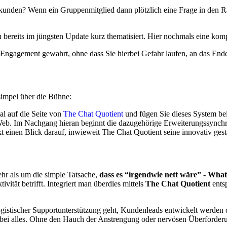
kunden? Wenn ein Gruppenmitglied dann plötzlich eine Frage in den R
ich bereits im jüngsten Update kurz thematisiert. Hier nochmals eine
Engagement gewahrt, ohne dass Sie hierbei Gefahr laufen, an das Ende
 simpel über die Bühne:
al auf die Seite von
The Chat Quotient
und fügen Sie dieses System be
b. Im Nachgang hieran beginnt die dazugehörige Erweiterungssynchron
kt einen Blick darauf, inwieweit The Chat Quotient seine innovativ ge
mehr als um die simple Tatsache,
dass es “irgendwie nett wäre” - Wh
tät betrifft. Integriert man überdies mittels
The Chat Quotient
ents
 logistischer Supportunterstützung geht, Kundenleads entwickelt werd
dabei alles. Ohne den Hauch der Anstrengung oder nervösen Überforder