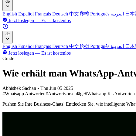
de
English
Español
Français
Deutsch
中文
हिन्दी
Português
العربية
日本
Jetzt loslegen — Es ist kostenlos
de
English
Español
Français
Deutsch
中文
हिन्दी
Português
العربية
日本
Jetzt loslegen — Es ist kostenlos
Guide
Wie erhält man WhatsApp-Antw
Abhishek Sachan
•
Thu Jun 05 2025
#Whatsapp Antworten
#Antwortvorschläge
#Whatsapp KI-Antworten
Pushen Sie Ihre Business-Chats! Entdecken Sie, wie intelligente Wh