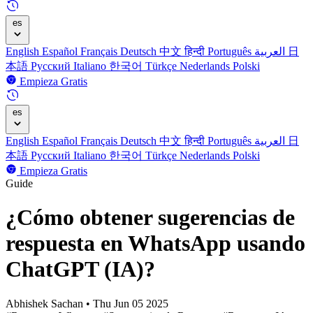
es
English
Español
Français
Deutsch
中文
हिन्दी
Português
العربية
日
本語
Русский
Italiano
한국어
Türkçe
Nederlands
Polski
Empieza Gratis
es
English
Español
Français
Deutsch
中文
हिन्दी
Português
العربية
日
本語
Русский
Italiano
한국어
Türkçe
Nederlands
Polski
Empieza Gratis
Guide
¿Cómo obtener sugerencias de
respuesta en WhatsApp usando
ChatGPT (IA)?
Abhishek Sachan
•
Thu Jun 05 2025