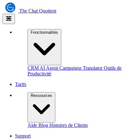
The
Chat Quotient
Fonctionnalités
CRM
AI Agent
Campaigns
Translator
Outils de
Productivité
Tarifs
Ressources
Aide
Blog
Histoires de Clients
Support