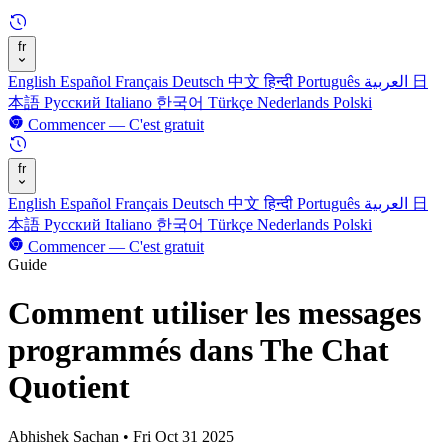
fr
English
Español
Français
Deutsch
中文
हिन्दी
Português
العربية
日
本語
Русский
Italiano
한국어
Türkçe
Nederlands
Polski
Commencer — C'est gratuit
fr
English
Español
Français
Deutsch
中文
हिन्दी
Português
العربية
日
本語
Русский
Italiano
한국어
Türkçe
Nederlands
Polski
Commencer — C'est gratuit
Guide
Comment utiliser les messages
programmés dans The Chat
Quotient
Abhishek Sachan
•
Fri Oct 31 2025