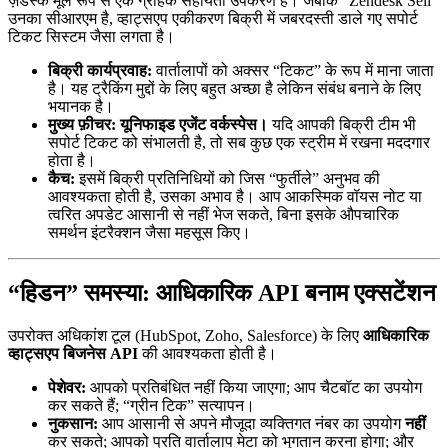
ज़ेंडेस्क मूल रूप से एक ग्राहक सहायता उपकरण है। जबकि “Zendesk Sell”
उनका सीआरएम है, व्हाट्सएप एकीकरण बिक्री में जबरदस्ती डाले गए सपोर्ट
टिकट सिस्टम जैसा लगता है।
बिक्री कार्यप्रवाह:
वार्तालापों को अक्सर “टिकट” के रूप में माना जाता
है। यह ट्रैकिंग मुद्दों के लिए बहुत अच्छा है लेकिन संबंध बनाने के लिए
भयानक है।
मुख्य फ़ीचर:
यूनिफाइड एजेंट वर्कस्पेस।
यदि आपकी बिक्री टीम भी
सपोर्ट टिकट को संभालती है, तो सब कुछ एक स्ट्रीम में रखना मददगार
होता है।
कैच:
इसमें बिक्री प्रतिनिधियों को जिस “फुर्तीले” अनुभव की
आवश्यकता होती है, उसका अभाव है। आप आकस्मिक वॉयस नोट या
त्वरित अपडेट आसानी से नहीं भेज सकते, बिना इसके औपचारिक
समर्थन इंटरैक्शन जैसा महसूस किए।
“हिडन” समस्या: आधिकारिक API बनाम एक्सटेंशन
उपरोक्त अधिकांश टूल (HubSpot, Zoho, Salesforce) के लिए
आधिकारिक
व्हाट्सएप बिजनेस API
की आवश्यकता होती है।
पेशेवर:
आपको प्रतिबंधित नहीं किया जाएगा; आप चैटबॉट का उपयोग
कर सकते हैं; “ग्रीन टिक” सत्यापन।
नुकसान:
आप आसानी से अपने मौजूदा व्यक्तिगत नंबर का उपयोग
नहीं
कर सकते; आपको प्रति वार्तालाप मेटा को भुगतान करना होगा; और