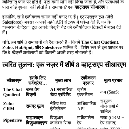
व्यक्तिगत फोन पर होते हैं, डेटा कभी लॉग नहीं किया जाता है, और प्रबंधकों के
पास कोई दृश्यता नहीं होती है। समाधान? एक
व्हाट्सएप सीआरएम।
हालांकि, सभी एकीकरण समान नहीं बनाए गए हैं। एंटरप्राइज टूल (जैसे
Salesforce) अक्सर आपको महंगे API सेटअप में धकेल देते हैं, जबकि
“समर्थन-केंद्रित” टूल आपके बिक्री चैट को अवैयक्तिक टिकटों में बदल देते
हैं।
नीचे, हम शीर्ष 8 समाधानों को रैंक करते हैं - जिनमें
The Chat Quotient,
Zoho, HubSpot, और Salesforce
शामिल हैं - विशेष रूप से इस आधार पर
कि वे
बिक्री
वार्तालापों को कितनी अच्छी तरह संभालते हैं।
त्वरित तुलना: एक नज़र में शीर्ष 8 व्हाट्सएप सीआरएम
इसके लिए
एकीकरण
सीआरएम
मुख्य लाभ
मूल्य प्रभाव
सर्वश्रेष्ठ…
प्रकार
The Chat
उच्च-वेग
AI-स्वचालित
क्रोम
कम (SaaS)
Quotient
बिक्री
डेटा प्रविष्टि
एक्सटेंशन
सशुल्क
Zoho
नेटिव मेटा
आधिकारिक
समग्र मूल्य
योजनाओं में
CRM
इंटीग्रेशन
API
शामिल
पाइपलाइन
विज़ुअल
मार्केटप्लेस
उच्च (CRM +
Pipedrive
विज़ुअलाइज़र
कानबन सिंक
ऐप
ऐप लागत)