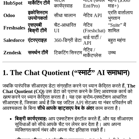
जटिल
नेटिव (केवल
महंगा ($500/
HubSpot
मार्केटिंग टीमें
कार्यप्रवाह
Ent/Pro)
माह+)
इकोसिस्टम
प्रति वार्तालाप
Odoo
सीधा चालान
नेटिव API
उपयोगकर्ता
भुगतान
एसएमबी
चैट-आधारित
नेटिव
“Suite” में
Freshsales
बिक्री टीमें
UI
(Freshchat)
शामिल
थर्ड पार्टी /
Salesforce
एंटरप्राइज़
360-डिग्री डेटा
बहुत महंगा
API
नेटिव /
Zendesk
समर्थन टीमें
टिकटिंग सिस्टम
उच्च
मार्केटप्लेस
1. The Chat Quotient (“स्मार्ट” AI समाधान)
जबकि पारंपरिक सीआरएम डेटा संग्रहीत करने पर ध्यान केंद्रित करते हैं,
The
Chat Quotient (CQ)
उस डेटा को प्राप्त करने के लिए आवश्यक कार्य को
खत्म
करने पर ध्यान केंद्रित करता है। यह एक क्रोम-एक्सटेंशन आधारित
सीआरएम है, जिसका अर्थ है कि यह जटिल API सेटअप या नंबर परिवर्तन की
आवश्यकता के बिना
सीधे आपके व्हाट्सएप वेब के अंदर
काम करता है।
बिक्री कार्यप्रवाह:
आप एक्सटेंशन इंस्टॉल करते हैं, और यह सीआरएम
सुविधाओं को सीधे आपके चैट पर लेयर कर देता है। आप अपना
व्यक्तिगत/कार्य नंबर और अपना चैट इतिहास रखते हैं।