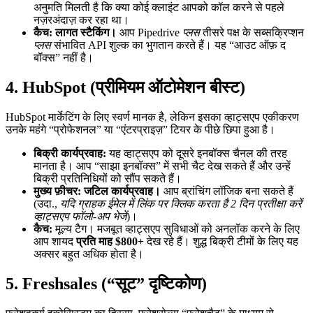
अनुमति मिलती है कि क्या कोई क्लाइंट आपको कॉल करने से पहले
नज़रअंदाज़ कर रहा था।
कैच:
लागत स्टैकिंग।
आप Pipedrive
प्लस
तीसरे पक्ष के सब्सक्रिप्शन
प्लस
संभावित API शुल्क का भुगतान करते हैं। यह “आउट ऑफ़ द
बॉक्स” नहीं है।
4. HubSpot (प्रीमियम ऑटोमेशन बीस्ट)
HubSpot मार्केटिंग के लिए स्वर्ण मानक है, लेकिन इसका व्हाट्सएप एकीकरण
उनके महंगे “प्रोफेशनल” या “एंटरप्राइज़” टियर के पीछे छिपा हुआ है।
बिक्री कार्यप्रवाह:
यह व्हाट्सएप को दूसरे इनबॉक्स चैनल की तरह
मानता है। आप “साझा इनबॉक्स” में सभी चैट देख सकते हैं और उन्हें
बिक्री प्रतिनिधियों को सौंप सकते हैं।
मुख्य फ़ीचर:
जटिल कार्यप्रवाह।
आप ब्रांचिंग लॉजिक बना सकते हैं
(उदा.,
यदि ग्राहक ईमेल में लिंक पर क्लिक करता है 2 दिन प्रतीक्षा करें
व्हाट्सएप फॉलो-अप भेजें
)।
कैच:
मूल्य टैग। मजबूत व्हाट्सएप सुविधाओं को अनलॉक करने के लिए
आप शायद
प्रति माह $800+
देख रहे हैं। शुद्ध बिक्री टीमों के लिए यह
अक्सर बहुत अधिक होता है।
5. Freshsales (“सूट” दृष्टिकोण)