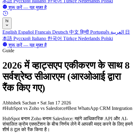
本語
Русский
Italiano
한국어
Türkçe
Nederlands
Polski
शुरू करें — यह मुफ़्त है
hi
English
Español
Français
Deutsch
中文
हिन्दी
Português
العربية
日
本語
Русский
Italiano
한국어
Türkçe
Nederlands
Polski
शुरू करें — यह मुफ़्त है
Guide
2026 में व्हाट्सएप एकीकरण के साथ 8
सर्वश्रेष्ठ सीआरएम (आरओआई द्वारा
रैंक किए गए)
Abhishek Sachan
•
Sat Jan 17 2026
#HubSpot vs Zoho vs Salesforce
#Best WhatsApp CRM Integration
HubSpot बनाम Zoho बनाम Salesforce: महंगे आधिकारिक API और AI-
संचालित क्रोम एक्सटेंशन के बीच निर्णय लेने में आपकी मदद करने के लिए हमने
शीर्ष 8 टूल को रैंक किया है।