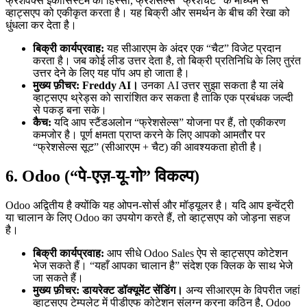
फ्रेशवर्क्स इकोसिस्टम का हिस्सा, फ्रेशसेल्स “फ्रेशचैट” के माध्यम से
व्हाट्सएप को एकीकृत करता है। यह बिक्री और समर्थन के बीच की रेखा को
धुंधला कर देता है।
बिक्री कार्यप्रवाह:
यह सीआरएम के अंदर एक “चैट” विजेट प्रदान
करता है। जब कोई लीड उत्तर देता है, तो बिक्री प्रतिनिधि के लिए तुरंत
उत्तर देने के लिए यह पॉप अप हो जाता है।
मुख्य फ़ीचर:
Freddy AI।
उनका AI उत्तर सुझा सकता है या लंबे
व्हाट्सएप थ्रेड्स को सारांशित कर सकता है ताकि एक प्रबंधक जल्दी
से पकड़ बना सके।
कैच:
यदि आप स्टैंडअलोन “फ्रेशसेल्स” योजना पर हैं, तो एकीकरण
कमजोर है। पूर्ण क्षमता प्राप्त करने के लिए आपको आमतौर पर
“फ्रेशसेल्स सूट” (सीआरएम + चैट) की आवश्यकता होती है।
6. Odoo (“पे-एज़-यू-गो” विकल्प)
Odoo अद्वितीय है क्योंकि यह ओपन-सोर्स और मॉड्यूलर है। यदि आप इन्वेंट्री
या चालान के लिए Odoo का उपयोग करते हैं, तो व्हाट्सएप को जोड़ना सहज
है।
बिक्री कार्यप्रवाह:
आप सीधे Odoo Sales ऐप से व्हाट्सएप कोटेशन
भेज सकते हैं। “यहाँ आपका चालान है” संदेश एक क्लिक के साथ भेजे
जा सकते हैं।
मुख्य फ़ीचर:
डायरेक्ट डॉक्यूमेंट सेंडिंग।
अन्य सीआरएम के विपरीत जहां
व्हाट्सएप टेम्पलेट में पीडीएफ कोटेशन संलग्न करना कठिन है, Odoo