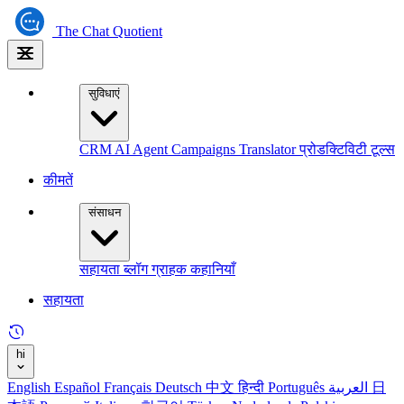
The
Chat Quotient
सुविधाएं
CRM
AI Agent
Campaigns
Translator
प्रोडक्टिविटी टूल्स
कीमतें
संसाधन
सहायता
ब्लॉग
ग्राहक कहानियाँ
सहायता
hi
English
Español
Français
Deutsch
中文
हिन्दी
Português
العربية
日