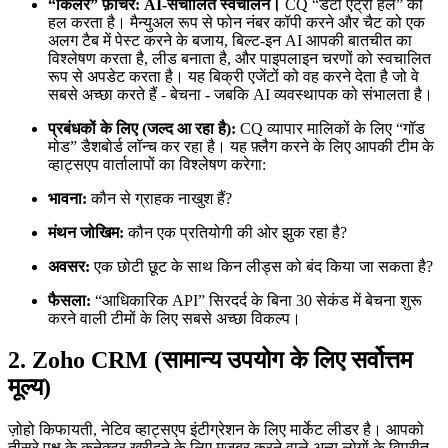
“किलर” फ़ीचर:
AI-संचालित स्वचालन।
CQ “डेटा एंट्री हेल” को
हल करता है। मैन्युअल रूप से फोन नंबर कॉपी करने और चैट को एक
अलग टैब में पेस्ट करने के बजाय, बिल्ट-इन AI आपकी बातचीत का
विश्लेषण करता है, लीड बनाता है, और पाइपलाइन चरणों को स्वचालित
रूप से अपडेट करता है। यह बिक्री एजेंटों को वह करने देता है जो वे
सबसे अच्छा करते हैं - बेचना - जबकि AI व्यवस्थापक को संभालता है।
प्रबंधकों के लिए (जल्द आ रहा है):
CQ व्यापार मालिकों के लिए “गॉड
मोड” डैशबोर्ड लॉन्च कर रहा है। यह फ़्लैग करने के लिए आपकी टीम के
व्हाट्सएप वार्तालापों का विश्लेषण करेगा:
भावना:
कौन से ग्राहक नाखुश हैं?
मंथन जोखिम:
कौन एक प्रतियोगी की ओर झुक रहा है?
अवसर:
एक छोटी छूट के साथ किन लीड्स को बंद किया जा सकता है?
फैसला:
“आधिकारिक API” सिरदर्द के बिना 30 सेकंड में बेचना शुरू
करने वाली टीमों के लिए सबसे अच्छा विकल्प।
2. Zoho CRM (सामान्य उपयोग के लिए सर्वोत्तम
मूल्य)
ज़ोहो किफायती, नेटिव व्हाट्सएप इंटीग्रेशन के लिए मार्केट लीडर है। आपको
तीसरे पक्ष के कनेक्टर खरीदने के लिए मजबूर करने वाले अन्य लोगों के विपरीत,