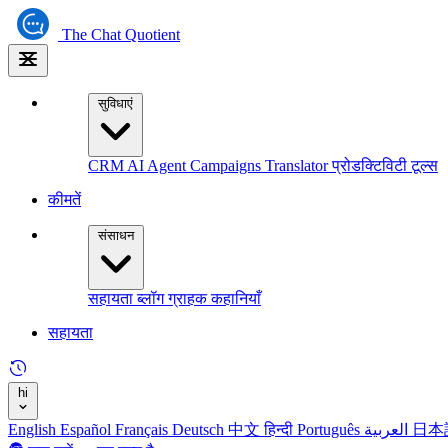
The
Chat Quotient
सुविधाएं
CRM
AI Agent
Campaigns
Translator
प्रोडक्टिविटी टूल्स
कीमतें
संसाधन
सहायता
ब्लॉग
ग्राहक कहानियाँ
सहायता
hi
English
Español
Français
Deutsch
中文
हिन्दी
Português
العربية
日本