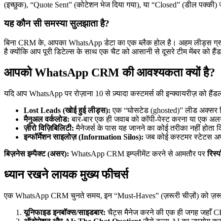
(इच्छुक), “Quote Sent” (कोटेशन भेज दिया गया), या “Closed” (डील पक्की) जैस
यह कौन सी समस्या सुलझाता है?
बिना CRM के, आपका WhatsApp डेटा का एक ब्लैक होल है। अहम लीड्स ग्रुप नोट
है क्योंकि आप पूरी डिटेल्स के साथ एक चैट को आसानी से दूसरे टीम मेंबर को 
आपको WhatsApp CRM की आवश्यकता क्यों है?
यदि आप WhatsApp पर रोज़ाना 10 से ज़्यादा कस्टमर्स की इन्क्वायरीज़ को हैंडल
Lost Leads (खोई हुई लीड्स):
एक “घोसटेड (ghosted)” लीड अक्सर सिर्
मैनुअल वर्कलोड:
बार-बार एक ही जवाब को कॉपी-पेस्ट करना या एक अलग स
ज़ीरो विज़िबिलिटी:
मैनेजर्स के पास यह जानने का कोई तरीका नहीं होता क
इन्फॉर्मेशन साइलोज़ (Information Silos):
जब कोई कस्टमर स्टेटस अपडेट
बिज़नेस इम्पैक्ट (असर):
WhatsApp CRM इम्प्लीमेंट करने से आमतौर पर
रिस्
ध्यान रखने लायक मुख्य फीचर्स
एक WhatsApp CRM चुनते समय, इन “Must-Haves” (ज़रूरी चीज़ों) को ज़रूर 
यूनिफाइड इनबॉक्स/साइडबार:
चैट्स मैनेज करने की एक ही जगह जहाँ CRM