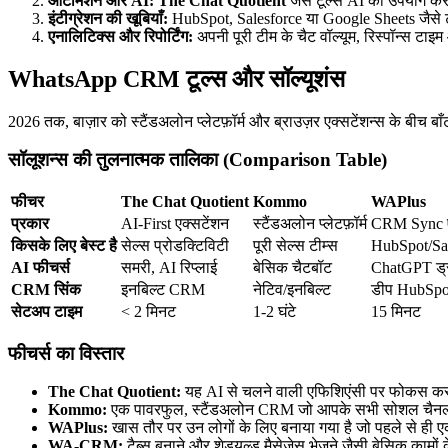
ऑटोमेशन और AI:
The Chat Quotient
जैसे टूल्स AI का उपयोग करक
इंटीग्रेशन की खूबियाँ:
HubSpot, Salesforce या Google Sheets जैसे ट
एनालिटिक्स और रिपोर्टिंग:
अपनी पूरी टीम के चैट वॉल्यूम, रिस्पॉन्स टाइ
WhatsApp CRM टूल्स और सॉल्यूशंस
2026 तक, बाज़ार को स्टैंडअलोन प्लेटफ़ॉर्म और ब्राउज़र एक्सटेंशन्स के बीच 
सॉलूशन्स की तुलनात्मक तालिका (Comparison Table)
फीचर
The Chat Quotient
Kommo
WAPlus
प्रकार
AI-First एक्सटेंशन
स्टैंडअलोन प्लेटफ़ॉर्म
CRM Sync ए
किसके लिए बेस्ट है
सेल्स प्रोडक्टिविटी
पूरी सेल्स टीम्स
HubSpot/Sale
AI फीचर्स
समरी, AI रिप्लाई
बेसिक चैटबॉट
ChatGPT ड्रा
CRM सिंक
इनबिल्ट CRM
नेटिव/इनबिल्ट
डीप HubSpo
सेटअप टाइम
< 2 मिनट
1-2 घंटे
15 मिनट
फीचर्स का विस्तार
The Chat Quotient:
यह AI से चलने वाली एफिशिएंसी पर फोकस कर
Kommo:
एक पावरफुल, स्टैंडअलोन CRM जो आपके सभी सोशल चैनल्स 
WAPlus:
खास तौर पर उन लोगों के लिए बनाया गया है जो पहले से ही
WA-CRM:
टैब्स बनाने और शेड्यूल्ड मैसेजेस भेजने जैसी बेसिक कामो